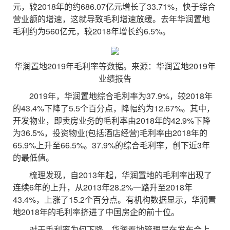
元，较2018年的约686.07亿元增长了33.71%，快于综合
营业额的增速，这就导致毛利增速放缓。去年华润置地
毛利约为560亿元，较2018年增长约6.5%。
华润置地2019年毛利率等数据。来源：华润置地2019年
业绩报告
2019年，华润置地综合毛利率为37.9%，较2018年
的43.4%下降了5.5个百分点，降幅约为12.67%。其中，
开发物业，即卖房业务的毛利率由2018年的42.9%下降
为36.5%，投资物业(包括酒店经营)毛利率由2018年的
65.9%上升至66.5%。37.9%的综合毛利率，创下近3年
的最低值。
梳理发现，自2013年起，华润置地的毛利率出现了
连续6年的上升，从2013年28.2%一路升至2018年
43.4%，上涨了15.2个百分点。有机构数据显示，华润置
地2018年的毛利率挤进了中国房企的前十位。
对于毛利率为何下降，华润置地管理层在发布会上