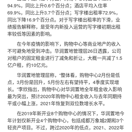
94.9%，同比上升0.6个百分点；酒店平均入住率
69.9%，同比上升3.7个百分点；写字楼出租率72.9%，
同比下降16.9个百分点。对于写字楼出租率的下滑，业
绩报告解释称，是受年内新投入运营的写字楼初期出租
率较低等因素的影响。
在今年疫情的影响下，购物中心等商业地产的收入
不可避免地受到冲击。华润置地管理层26日透露，公司
对租户的固定租金进行了减免和折让，大概一共减了1.5
亿户租，约10亿元。
华润置地管理层称，“整体看，购物中心2月份是低
点，3月份是回升，5月份左右有望持平，4季度实现增
长。”李欣指出，购物中心对华润置地全年租金收入影响
最为突出，预计2020年购物中心租金收入与去年同期持
平或小幅上涨，2021年恢复到双位数增长水平。
在2019年新开业8个购物中心的情况下，华润置地今
年计划仅新开业4个购物中心，包括成都万象城2期和3个
轻资产项目。不过，跨过2020年的低点，2021、2022年