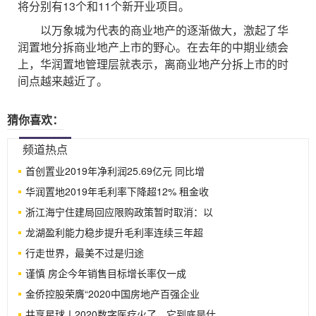
将分别有13个和11个新开业项目。
以万象城为代表的商业地产的逐渐做大，激起了华
润置地分拆商业地产上市的野心。在去年的中期业绩会
上，华润置地管理层就表示，离商业地产分拆上市的时
间点越来越近了。
猜你喜欢：
频道热点
首创置业2019年净利润25.69亿元 同比增
华润置地2019年毛利率下降超12% 租金收
浙江海宁住建局回应限购政策暂时取消：以
龙湖盈利能力稳步提升毛利率连续三年超
行走世界，最美不过是归途
谨慎 房企今年销售目标增长率仅一成
金侨控股荣膺“2020中国房地产百强企业
共享星球丨2020数字医疗火了，它到底是什