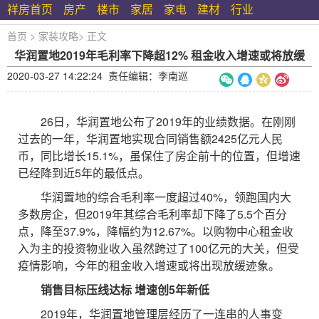
祥房首页
房产
楼市
家居
家电
建材
行业
首页
>
家装攻略
>
正文
华润置地2019年毛利率下降超12% 租金收入增速或将放缓
2020-03-27 14:22:24 责任编辑：李南巡
26日，华润置地公布了2019年的业绩数据。在刚刚
过去的一年，华润置地实现合同销售额2425亿元人民
币，同比增长15.1%，虽保住了房企前十的位置，但增速
已经降到近5年的最低点。
华润置地的综合毛利率一度超过40%，领跑国内大
多数房企，但2019年其综合毛利率却下降了5.5个百分
点，降至37.9%，降幅约为12.67%。以购物中心租金收
入为主的投资物业收入虽然跨过了100亿元的大关，但受
疫情影响，今年的租金收入增速或将出现放缓迹象。
销售目标压线达标 增速创5年新低
2019年，华润置地管理层经历了一连串的人事变