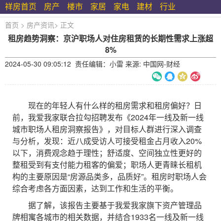
祥房首页
房产
楼市
家居
家电
建材
行业
首页
>
房产资讯
>
正文
租房趋势洞察：京沪职场人对住房租赁的长期性需求上涨超
8%
2024-05-30 09:05:12 责任编辑：小雷 来源: 中国网-财经
现在的年轻人有什么样的租房需求和租房偏好？日
前，我爱我家联合拉勾招聘发布《2024年一线及新一线
城市职场人租房洞察报告》，对目标人群进行深入调查
与分析，发现：近八成受访人可接受租金占月收入20%
以下，消费观念趋于理性；舒适度、空间独立性更好的
整租受到有支付能力租客的偏爱；职场人更青睐长租机
构的主要原因是“房源品类多，品质好”。租房时职场人会
综合考虑各方面因素，达到工作和生活的平衡。
据了解，该报告主要基于我爱我家旗下资产管理品
牌相寓各城市的相关数据，并结合1933名一线及新一线