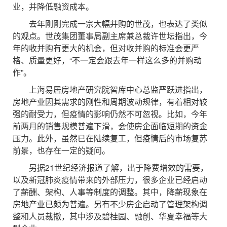
业，并降低融资成本。
去年刚刚完成一宗大幅并购的世茂，也表达了类似
的观点。世茂集团董事局副主席兼总裁许世坛指出，今
年的收并购有更大的机会，但对收并购的标准会更严
格、质量更好，“不一定会跟去年一样这么多的并购动
作”。
上海易居房地产研究院智库中心总监严跃进指出，
房地产业因其需求的刚性和周期波动规律，有着相对较
强的耐受力，但疫情的影响仍然不可忽视。比如，今年
前两月的销售规模普遍下滑，会使房企面临短期的资金
压力。此外，虽然已在陆续复工，但疫情后的市场复苏
前景，也存在一定的疑问。
另据21世纪经济报道了解，出于降费增效的需要，
以及新冠肺炎疫情带来的外部压力，很多企业已经启动
了薪酬、架构、人事等制度的调整。其中，降薪现象在
房地产业已颇为普遍。另有不少房企启动了管理架构调
整和人员裁撤，其中涉及碧桂园、融创、华夏幸福等大