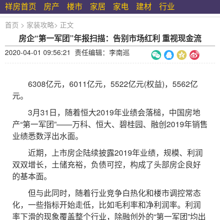
祥房首页
房产
楼市
家居
家电
建材
行业
首页
>
家装攻略
>
正文
房企“第一军团”年报扫描：告别市场红利 重视现金流
2020-04-01 09:56:21 责任编辑：李南巡
6308亿元，6011亿元，5522亿元(权益)，5562亿
元。
3月31日，随着恒大2019年业绩会落槌，中国房地
产“第一军团”——万科、恒大、碧桂园、融创2019年销售
业绩悉数浮出水面。
近期，上市房企陆续披露2019年业绩，规模、利润
双双增长，土储充裕，负债可控，构成了头部房企良好
的基本面。
但与此同时，随着行业竞争白热化和楼市调控常态
化，一些指标开始走低，比如毛利率和净利润率。利润
率下滑的现象覆盖整个行业，除融创外的“第一军团”均出