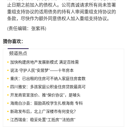
止日期之前加入的债权人。公司真诚请求所有尚未签署
重组支持协议的适用债务的持有人审阅重组支持协议的
条款，尽快作为额外同意债权人加入重组支持协议。
(责任编辑：张紫祎)
猜你喜欢：
频道热点
加快构建房地产发展新模式 满足百姓需
说法·守护人民“安居梦”——十年房本
重庆：已出租的住房可不纳入家庭住房套数
四川雅安：多孩家庭公积金住房贷款最高可
开发商官宣涨价、推“保价协议”，是噱头
海南白沙县：鼓励高校学生扎根海南 专科
新政发布后，北上广深楼市有何变化？
江西瑞金：稳妥处置“工抵房”“法拍房”