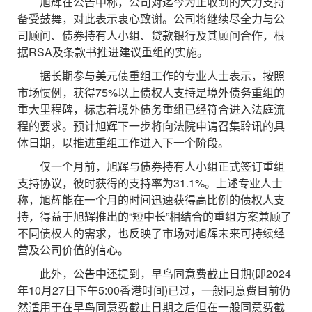
旭辉在公告中称，公司对迄今为止收到的大力支持
备受鼓舞，对此表示衷心致谢。公司将继续尽全力与公
司顾问、债券持有人小组、贷款银行及其顾问合作，根
据RSA及条款书推进建议重组的实施。
据长期参与美元债重组工作的专业人士表示，按照
市场惯例，获得75%以上债权人支持是境外债务重组的
重大里程碑，标志着境外债务重组已经符合进入法庭流
程的要求。预计旭辉下一步将向法院申请召集聆讯的具
体日期，以推进重组工作进入下一个阶段。
仅一个月前，旭辉与债券持有人小组正式签订重组
支持协议，彼时获得的支持率为31.1%。上述专业人士
称，旭辉能在一个月的时间迅速获得高比例的债权人支
持，得益于旭辉推出的“短中长”相结合的重组方案兼顾了
不同债权人的需求，也反映了市场对旭辉未来可持续经
营及公司价值的信心。
此外，公告中还提到，早鸟同意费截止日期(即2024
年10月27日下午5:00香港时间)已过，一般同意费目前仍
然适用于在早鸟同意费截止日期之后但在一般同意费截