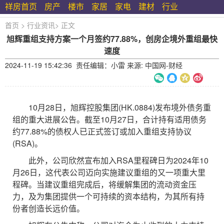
祥房首页
房产
楼市
家居
家电
建材
行业
首页
>
行业资讯
>
正文
旭辉重组支持方案一个月签约77.88%，创房企境外重组最快
速度
2024-11-19 15:42:36 责任编辑：小雷 来源: 中国网-财经
10月28日，旭辉控股集团(HK.0884)发布境外债务重
组的重大进展公告。截至10月27日，合计持有适用债务
约77.88%的债权人已正式签订或加入重组支持协议
(RSA)。
此外，公司欣然宣布加入RSA里程碑日为2024年10
月26日，这代表公司迈向实施建议重组的又一项重大里
程碑。当建议重组完成后，将缓解集团的流动资金压
力，及为集团提供一个可持续的资本结构，为其所有持
份者创造长远价值。