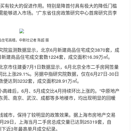
买有较大的促进作用。特别是降首付具有极大的降低门槛
需能够进入市场。”广东省住房政策研究中心首席研究员李
品住宅高楼。中新社记者 陈超 摄
监测数据显示，北京6月新建商品住宅成交3870套，成
0日新建商品住宅成交套数1224套，成交面积16.39万㎡。
市住建委7月1日数据显示，6月北京全市二手房网签量
同比上涨29.1%。另据中指研究院数据，仅在6月27日-30日
达到3232套，成交面积28.91万㎡。
高峰后，6月、5月成交比4月持续环比上涨的。”中原地产
东莞、南京、武汉、成都等多地楼市，均出现明显的回暖
城市，保持了较明显的政策效果。据上海市房地产交易
月29日，上海当月二手房总成交量已达到25319套，自
，创下近3年最高单月成交纪录。