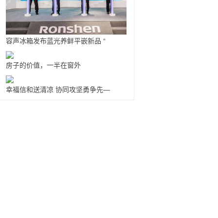
容声冰箱发布蓝光养鲜平嵌新品 “
房子的价值，一半在窗外
幸福信和送清凉 协同攻坚勇争先—