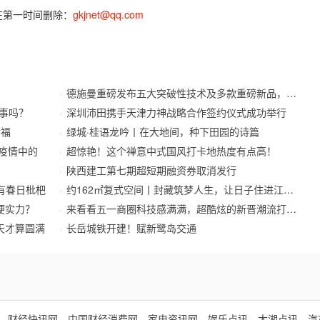
在第一时间删除：
gkjnet@qq.com
德施曼重磅发布五大突破性技术及多款重磅新品，开启
事吗？
深圳沛田携手天津力神战略合作签约仪式成功举行
幸福
绿城·桂语龙吟丨在大地间，种下田园的诗篇
待疫情中的
超惊艳！这个禅意中式国风打卡地热度有点高！
陕西建工第七期超短期融资券取消发行
有春日枇杷
约162㎡复式空间丨封藏筑梦人生，让日子住进江南里
硬实力？
来看看五一商圈科技感满满，超酷炫的新晋潮流打卡地
天才算圆满
长岳城铁开建！赋新鹭岛交通
财经快讯网
中国财经消费网
家电资讯网
娱乐点讯
大湘点讯
汽