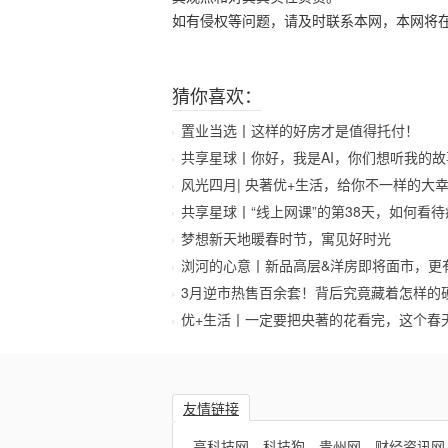
如有侵权等问题，请及时联系本网，本网将
猜你喜欢：
置业当选丨这样的好房才是值得托付！
共享星球丨你好，我是AI，你们想听我的故
风光四月| 央著优+生活，给你不一样的大
共享星球丨“线上网课”的第38天，如何看
梦想新天地暖春时节，寓见好时光
浏河的心意丨新品高层&洋房即将面市，更
3月逆市热售百余套！背后究竟藏着怎样的
优+生活丨一定要把央著的花看完，这个春
友情链接
高科技网
科技狗
贵州网
财经资讯网