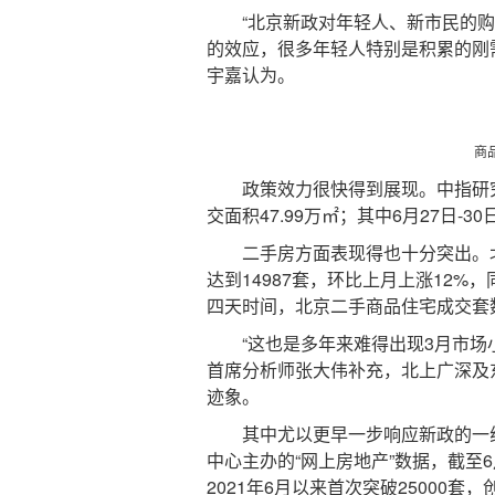
“北京新政对年轻人、新市民的购
的效应，很多年轻人特别是积累的刚
宇嘉认为。
商
政策效力很快得到展现。中指研究院
交面积47.99万㎡；其中6月27日-3
二手房方面表现得也十分突出。北京
达到14987套，环比上月上涨12%，
四天时间，北京二手商品住宅成交套数便
“这也是多年来难得出现3月市场小
首席分析师张大伟补充，北上广深及
迹象。
其中尤以更早一步响应新政的一线
中心主办的“网上房地产”数据，截至6
2021年6月以来首次突破25000套