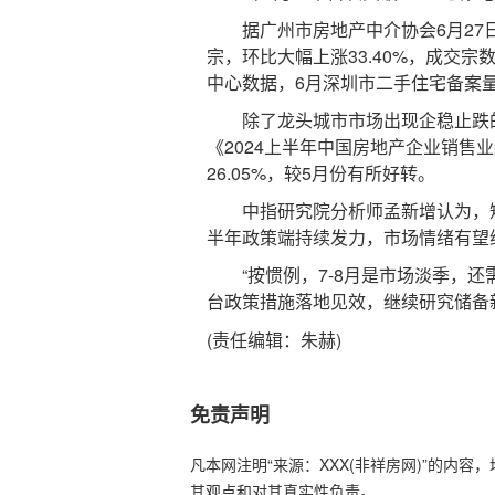
据广州市房地产中介协会6月27日发
宗，环比大幅上涨33.40%，成交宗
中心数据，6月深圳市二手住宅备案量达
除了龙头城市市场出现企稳止跌的
《2024上半年中国房地产企业销售业
26.05%，较5月份有所好转。
中指研究院分析师孟新增认为，短
半年政策端持续发力，市场情绪有望
“按惯例，7-8月是市场淡季，还
台政策措施落地见效，继续研究储备
(责任编辑：朱赫)
免责声明
凡本网注明“来源：XXX(非祥房网)”的内
其观点和对其真实性负责。