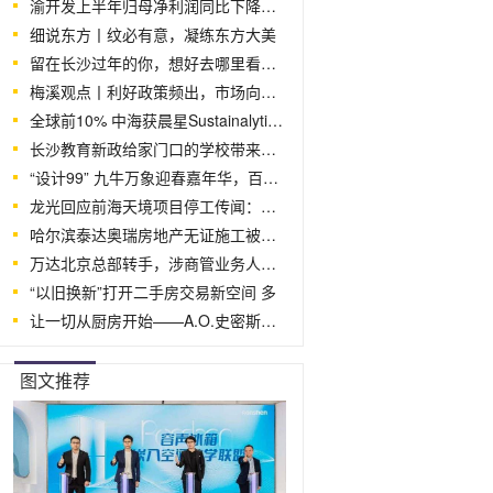
渝开发上半年归母净利润同比下降138.05
细说东方丨纹必有意，凝练东方大美
留在长沙过年的你，想好去哪里看房了吗？
梅溪观点丨利好政策频出，市场向好！开年投
全球前10% 中海获晨星Sustainalytics E
长沙教育新政给家门口的学校带来什么影
“设计99” 九牛万象迎春嘉年华，百位设
龙光回应前海天境项目停工传闻：消息不实
哈尔滨泰达奥瑞房地产无证施工被罚 涉
万达北京总部转手，涉商管业务人员将搬至
“以旧换新”打开二手房交易新空间 多
让一切从厨房开始——A.O.史密斯揭秘如
图文推荐