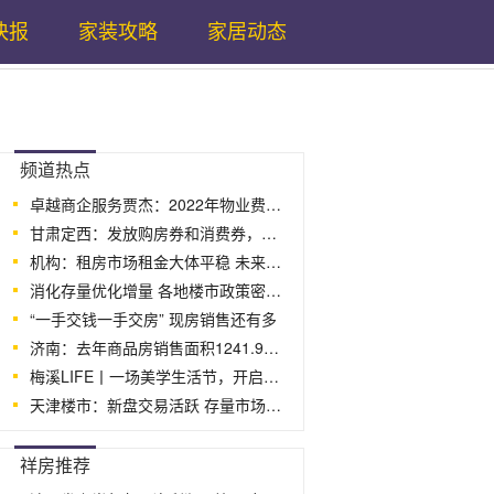
快报
家装攻略
家居动态
...
频道热点
卓越商企服务贾杰：2022年物业费收缴率相
甘肃定西：发放购房券和消费券，开展房地产
机构：租房市场租金大体平稳 未来房价租
消化存量优化增量 各地楼市政策密集“
“一手交钱一手交房” 现房销售还有多
济南：去年商品房销售面积1241.9万平方米
梅溪LIFE丨一场美学生活节，开启国庆欢乐
天津楼市：新盘交易活跃 存量市场冷淡
...
祥房推荐