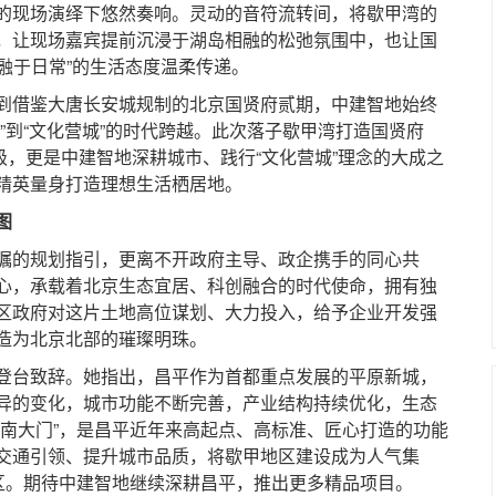
的现场演绎下悠然奏响。灵动的音符流转间，将歇甲湾的
，让现场嘉宾提前沉浸于湖岛相融的松弛氛围中，也让国
好融于日常”的生活态度温柔传递。
借鉴大唐长安城规制的北京国贤府贰期，中建智地始终
”到“文化营城”的时代跨越。此次落子歇甲湾打造国贤府
级，更是中建智地深耕城市、践行“文化营城”理念的大成之
精英量身打造理想生活栖居地。
图
的规划指引，更离不开政府主导、政企携手的同心共
心，承载着北京生态宜居、科创融合的时代使命，拥有独
区政府对这片土地高位谋划、大力投入，给予企业开发强
造为北京北部的璀璨明珠。
台致辞。她指出，昌平作为首都重点发展的平原新城，
异的变化，城市功能不断完善，产业结构持续优化，生态
“南大门”，是昌平近年来高起点、高标准、匠心打造的功能
交通引领、提升城市品质，将歇甲地区建设成为人气集
城区。期待中建智地继续深耕昌平，推出更多精品项目。