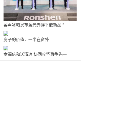
容声冰箱发布蓝光养鲜平嵌新品 “
房子的价值，一半在窗外
幸福信和送清凉 协同攻坚勇争先—