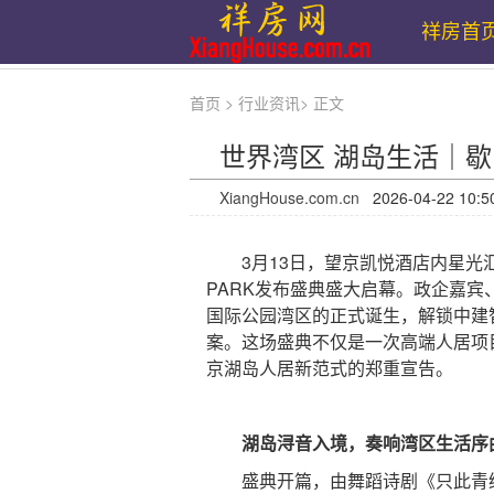
祥房首
首页
>
行业资讯
>
正文
世界湾区 湖岛生活｜歇
XiangHouse.com.cn
2026-04-22 
3月13日，望京凯悦酒店内星光汇
PARK发布盛典盛大启幕。政企嘉
国际公园湾区的正式诞生，解锁中建智
案。这场盛典不仅是一次高端人居项
京湖岛人居新范式的郑重宣告。
湖岛浔音入境，奏响湾区生活序
盛典开篇，由舞蹈诗剧《只此青绿