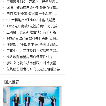
广州放开120平方米以上户型限购 进一步
绵阳：鼓励房产企业对外推介促销，累计销售
四百多种“全家福”的同一个心声：在一起
“20金科地产MTN002”未能按期足额偿付
1.3亿元厂房被1元钱拍卖1.8万元成交，法
上海楼市喜迎新政落地：有千万级二手房当
143㎡首改产品教科书！美的·云璟的空间
住建部：“十四五”期间 全国计划筹集建
广东中山：二孩及以上家庭购房资格审核时
推进收购存量房用作保障性住房
浙江义乌发布楼市新政：对首次置业群体、
象屿股份拟发行10亿元超短期融资券
图文推荐