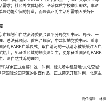
活需求；社区外文体场馆、全龄优质学校举步即达，丰盈
单是功能空间的打造，而是真正将生活所需融入美好日
篇
市规划和自然资源委员会昌平分局党组书记、局长、一
理、总法律顾问、首席合规官，中建智地党委书记、董事
国贤府PARK启幕仪式。取自清河的一泓清水被缓缓注入启
赋热土，见证着区域的蜕变与新生，更象征着国贤府PARK
生、与自然共鸣的理想。
ARK正式启幕！这一时刻，标志着中建智地“文化营城”
歇甲湾国际公园湾区的封面作品，正式迎来开篇时刻，北京主
责任编辑：林祥