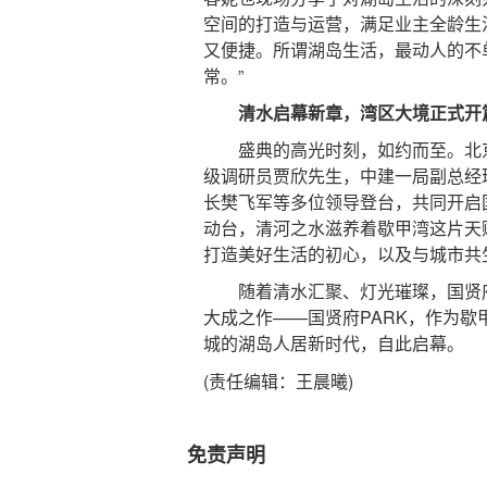
空间的打造与运营，满足业主全龄生
又便捷。所谓湖岛生活，最动人的不
常。”
清水启幕新章，湾区大境正式开
盛典的高光时刻，如约而至。北京
级调研员贾欣先生，中建一局副总经
长樊飞军等多位领导登台，共同开启
动台，清河之水滋养着歇甲湾这片天
打造美好生活的初心，以及与城市共
随着清水汇聚、灯光璀璨，国贤府P
大成之作——国贤府PARK，作为
城的湖岛人居新时代，自此启幕。
(责任编辑：王晨曦)
免责声明