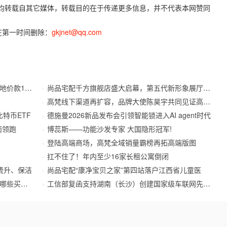
容，均转载自其它媒体，转载目的在于传递更多信息，并不代表本网赞同
在第一时间删除：
gkjnet@qq.com
款173.
尚品宅配千方旗舰店盛大启幕，第五代新形象展厅首秀
高梵线下渠道再扩容，品牌大使陈昊宇共同见证高端鹅
x比特币ETF
德施曼2026新品发布会引领智能锁进入AI agent时代
面领跑
博蕊斯——功能沙发专家 大国隐形冠军!
登陆高端商场，高梵全域销量霸榜再拓高端版图
扛不住了！年内至少16家长租公寓倒闭
费升、保洁
尚品宅配“康净宝贝之家”第四站落户江西省儿童医
些买房真
工信部复函支持湖南（长沙）创建国家级车联网先导区