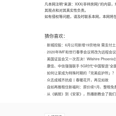
凡本网注明“来源：XXX(非祥房网)”的内
其观点和对其真实性负责。
如有侵权等问题，请及时联系本网，本网将
猜你喜欢：
新城控股：6月公司新增19宗地块 需支付土地价
2020年IMF和世行春季会议将改为远程会议
美国证监会又一次否决！Wilshire Phoeni
康佳、中信强强联手 5G时代“中国智造”全
如何让家成为特殊时期的「完美庇护所」？
众志成城齐抗疫丨春暖花开，再见如故
自如再推租住新福利：原价续1月、整租免
从《蜗居》到《安家》，热播剧教会了我们哪