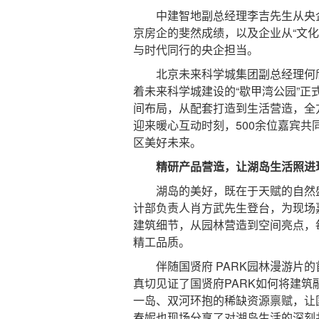
中建智地副总经理李吉先生从央企
京房企的斐然成绩，以及企业从“文化
与时代同行的央企担当。
北京未来科学城集团副总经理何欣
着未来科学城建设的“歇甲湾公园”
间布局，从配套打造到生活营造，全
迎来暖心互动时刻，500余位嘉宾共
区美好未来。
精研产品营造，让湖岛生活照进
湖岛的美好，既在于天赋的自然盛
计部负责人肖方武先生登台，为现场
建筑细节，从园林营造到空间亮点，
精工品质。
伴随国贤府 PARK园林漫游片的
真切见证了国贤府PARK如何将建
一岛、双河环抱的稀缺资源禀赋，让
春妮也现场分享了对湖岛生活的深刻共