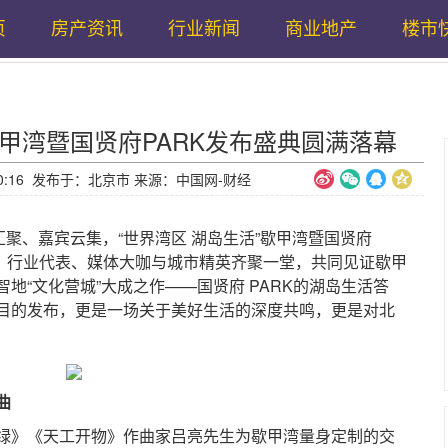
页
房产资讯
行业新闻
商业地产
楼市
甲湾暨国贤府PARK发布盛典圆满落幕
10:50:16 发布于：北京市 来源：中国网-财经
聚、嘉宾云集，“世界湾区 湖岛生活”歇甲湾暨国贤府
宾、行业代表、媒体大咖与城市精英齐聚一堂，共同见证歇甲
地“文化营城”大成之作——国贤府 PARK的湖岛生活答
目的发布，更是一场关于美好生活的深度共鸣，更是对北
曲
》《天工开物》作曲家吕亮先生为歇甲湾量身定制的交