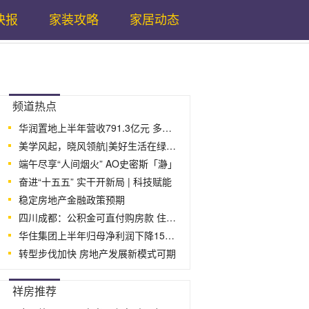
快报
家装攻略
家居动态
...
频道热点
华润置地上半年营收791.3亿元 多项业务
美学风起，晓风领航|美好生活在绿城暨“
端午尽享“人间烟火” AO史密斯「瀞」
奋进“十五五” 实干开新局 | 科技赋能
稳定房地产金融政策预期
四川成都：公积金可直付购房款 住房交易
华住集团上半年归母净利润下降15% “万
转型步伐加快 房地产发展新模式可期
...
祥房推荐