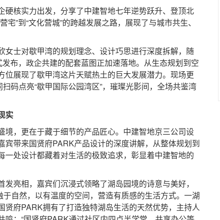
硬核实力出发，分享了中建智地七年逆势跃升、登顶北
营宅”到“文化营城”的跨越发展之路，展现了与城市共生、
女士对歇甲湾的规划理念、设计巧思进行深度拆解，随
正式发布，政企共建的配套蓝图正加速落地。从生态规划到空
方位展现了歇甲湾这片天赋热土的巨大发展潜力。现场更
同扫码点亮“歇甲国际公园湾区”，璀璨光影间，全场共鉴湾
现实
境，更在于藏于细节的产品匠心。中建智地京三公司设
嘉宾带来国贤府PARK产品设计的深度讲解，从整体规划到
每一处设计都藏着对生活的极致追求，彰显着中建智地的
首发亮相，嘉宾们沉浸式领略了湖岛园境的诗意与美好，
筑融于自然，以有温度的空间，营造有质感的生活方式。一湖
国贤府PARK拥有了打造独特湖岛生活的天然优势，主持人
鸣：“国贤府PARK通过社区内四点半学堂、共享办公等