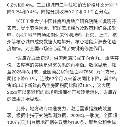
0.2%和0.4%。二三线城市二手住宅销售价格环比分别下
降0.2%和0.4%，降幅分别收窄0.2个和0.1个百分点。
浙江工业大学中国住房和房地产研究院院长虞晓芬
表示，受季节性因素、积压需求释放及政策利好叠加影
响，3月房地产市场如期迎来“小阳春”。北京、上海、杭
州等核心城市成交数据大幅攀升，核心地段房源去化速
度加快，对全国市场信心起到了关键的修复作用。
“去库存成效初现、供需两端形成正向合力。”虞晓芬
说，去库存的实质是供需关系的再平衡。数据显示，截
至2026年3月末，全国商品房待售面积78601万平方米，
同比下降0.1%，连续52个月以来首次同比下降，其中待
售3年以下新建商品住房面积同比降幅1.8%，这表明
2022年以来累积的市场新增库存正被逐步消化，去库存
的效果开始显现。
此外，地方政府精准发力，激活需求措施成效显
著。根据中指研究院监测数据，2026年一季度，全国超
100市(县)出台房地产相关政策约160条，聚焦公积金优