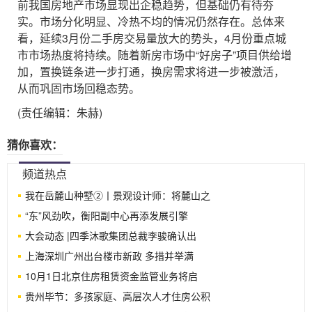
前我国房地产市场显现出企稳趋势，但基础仍有待夯
实。市场分化明显、冷热不均的情况仍然存在。总体来
看，延续3月份二手房交易量放大的势头，4月份重点城
市市场热度将持续。随着新房市场中“好房子”项目供给增
加，置换链条进一步打通，换房需求将进一步被激活，
从而巩固市场回稳态势。
(责任编辑：朱赫)
猜你喜欢：
频道热点
我在岳麓山种墅②丨景观设计师：将麓山之
“东”风劲吹，衡阳副中心再添发展引擎
大会动态 |四季沐歌集团总裁李骏确认出
上海深圳广州出台楼市新政 多措并举满
10月1日北京住房租赁资金监管业务将启
贵州毕节：多孩家庭、高层次人才住房公积