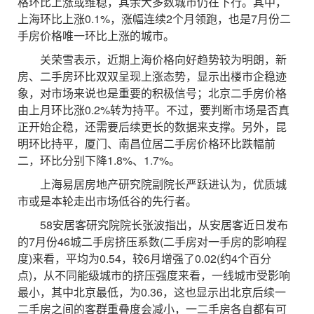
格环比上涨或维稳，其余大多数城市仍在下行。其中，
上海环比上涨0.1%，涨幅连续2个月领跑，也是7月份二
手房价格唯一环比上涨的城市。
关荣雪表示，近期上海价格向好趋势较为明朗，新
房、二手房环比双双呈现上涨态势，显示出楼市企稳迹
象，对市场来说也是重要的积极信号；北京二手房价格
由上月环比涨0.2%转为持平。不过，要判断市场是否真
正开始企稳，还需要后续更长的数据来支撑。另外，昆
明环比持平，厦门、南昌位居二手房价格环比跌幅前
二，环比分别下降1.8%、1.7%。
上海易居房地产研究院副院长严跃进认为，优质城
市或是本轮走出市场低谷的先行者。
58安居客研究院院长张波指出，从安居客近日发布
的7月份46城二手房挤压系数(二手房对一手房的影响程
度)来看，平均为0.54，较6月增强了0.02(约4个百分
点)，从不同能级城市的挤压强度来看，一线城市受影响
最小，其中北京最低，为0.36，这也显示出北京后续一
二手房之间的客群重叠度会减小，一二手房各自都有可