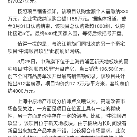
价70.27亿元。
按照项目销售须知，该项目认购金额个人需缴纳330
万元，企业需缴纳认购金额1155万元。据媒体报道，截
至3月31日认购结束，该项目总认购数超1000组，认购
比接近5倍。最终530组买家入围，等待后续摇号开盘。
值得一提的是，与滨江凯旋门同批次的另一个豪宅
项目“中海顺昌玖里”此前刷屏网络。
3月28日，中海旗下位于上海黄浦区新天地板块的豪
宅项目“中海顺昌玖里”开盘选房，当日销售196.53亿元，
创下全国商品房单次开盘最高销售额纪录。该项目共计
推出512套房源，项目均价约17.2万元/平方米，套均总价
约4000万元。
上海中原地产市场分析师卢文曦认为，高端改善市
场备受关注，一方面是项目在位置上具有一定的稀缺
性，另一方面是价格存在一定的倒挂。比如，“中海顺昌
玖里”，该项目位于新天地板块，由于板块内长时间没有
新盘出来加之产品本身不错，比较契合市场需求。此次