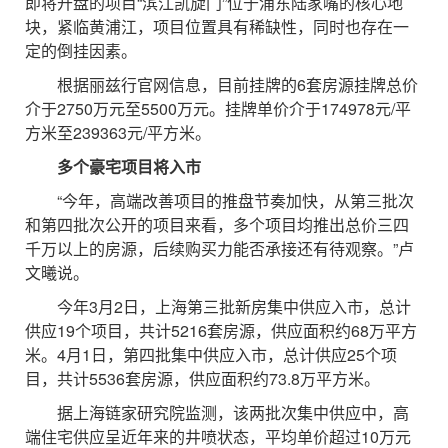
即将开盘的项目“滨江凯旋门”位于浦东陆家嘴的核心地
块，紧临黄浦江，项目位置具有稀缺性，同时也存在一
定的倒挂因素。
根据丽兹行官网信息，目前挂牌的6套房源挂牌总价
介于2750万元至5500万元。挂牌单价介于174978元/平
方米至239363元/平方米。
多个豪宅项目将入市
“今年，高端改善项目的推盘节奏加快，从第三批次
和第四批次公开的项目来看，多个项目均推出总价三四
千万以上的房源，后续购买力能否承接还有待观察。”卢
文曦说。
今年3月2日，上海第三批新房集中供应入市，总计
供应19个项目，共计5216套房源，供应面积约68万平方
米。4月1日，第四批集中供应入市，总计供应25个项
目，共计5536套房源，供应面积约73.8万平方米。
据上海链家研究院监测，该两批次集中供应中，高
端住宅供应呈近年来的井喷状态，平均单价超过10万元