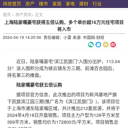
祥房首页
房产
楼市
家居
家电
建材
行业
首页
>
房产资讯
>
正文
上海陆家嘴豪宅获得五倍认购，多个单价超16万元住宅项目
将入市
2024-04-19 14:20:56 责任编辑：小雷 来源: 中国网-财经
近日，陆家嘴豪宅“滨江凯旋门”入围分出炉，113.04
分！该入围积分成为继云锦东方三期、前滩百合园后，
排名第三的楼盘。
陆家嘴豪宅获五倍认购
据项目官方信息，此次推出的项目为新鸿基地产旗
下凯旋滨江园三期(推广名为《滨江凯旋门》)，该项目位
于上海市浦东陆家嘴区域，共计推出212套房源，并将于
2024年4月18日开盘销售。项目主力户型为128平方米至
369平方米，销售均价为172800元/平方米，项目销售总