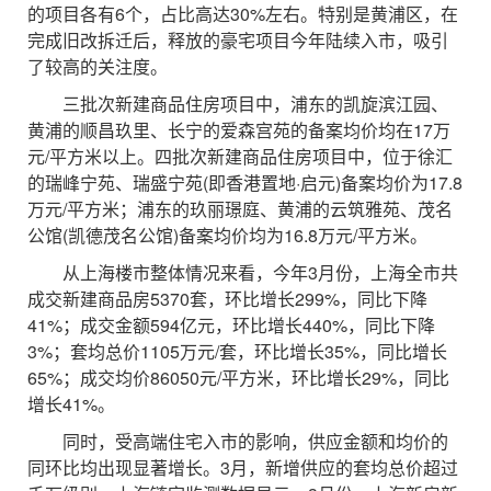
的项目各有6个，占比高达30%左右。特别是黄浦区，在
完成旧改拆迁后，释放的豪宅项目今年陆续入市，吸引
了较高的关注度。
三批次新建商品住房项目中，浦东的凯旋滨江园、
黄浦的顺昌玖里、长宁的爱森宫苑的备案均价均在17万
元/平方米以上。四批次新建商品住房项目中，位于徐汇
的瑞峰宁苑、瑞盛宁苑(即香港置地·启元)备案均价为17.8
万元/平方米；浦东的玖丽璟庭、黄浦的云筑雅苑、茂名
公馆(凯德茂名公馆)备案均价均为16.8万元/平方米。
从上海楼市整体情况来看，今年3月份，上海全市共
成交新建商品房5370套，环比增长299%，同比下降
41%；成交金额594亿元，环比增长440%，同比下降
3%；套均总价1105万元/套，环比增长35%，同比增长
65%；成交均价86050元/平方米，环比增长29%，同比
增长41%。
同时，受高端住宅入市的影响，供应金额和均价的
同环比均出现显著增长。3月，新增供应的套均总价超过