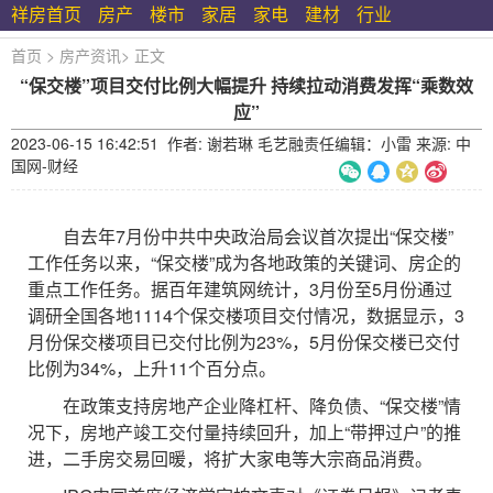
祥房首页
房产
楼市
家居
家电
建材
行业
首页
>
房产资讯
>
正文
“保交楼”项目交付比例大幅提升 持续拉动消费发挥“乘数效
应”
2023-06-15 16:42:51 作者: 谢若琳 毛艺融责任编辑：小雷 来源: 中
国网-财经
自去年7月份中共中央政治局会议首次提出“保交楼”
工作任务以来，“保交楼”成为各地政策的关键词、房企的
重点工作任务。据百年建筑网统计，3月份至5月份通过
调研全国各地1114个保交楼项目交付情况，数据显示，3
月份保交楼项目已交付比例为23%，5月份保交楼已交付
比例为34%，上升11个百分点。
在政策支持房地产企业降杠杆、降负债、“保交楼”情
况下，房地产竣工交付量持续回升，加上“带押过户”的推
进，二手房交易回暖，将扩大家电等大宗商品消费。