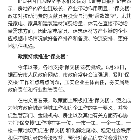
IPG中国首席经济学家柏文喜对《证券日报》记者表
示，房地产的产业链较长，产业带动作用明显，“保交楼”
政策对拉动消费的贡献具有投资与消费“乘数效应”，尤其
是家电、家具和建筑建材消费增量，体现在直接带动增
量需求方面，因此家电家具、建筑建材等产业链的企业
应根据市场情况做好备产排产和备货、物流安排，更好
地抓住机遇。
政策持续推进“保交楼”
今年以来，各地支持“保交楼”态势延续。5月22日，
据西安市人民政府网站，市政府常务会议强调，紧盯“保
交楼”工作难点堵点问题，压实企业主体责任，夯实属地
政府责任和行业监管责任。
在柏文喜看来，政策面上积极推进“保交楼”，使之成
为地方政府城建领域工作和房企工作的第一要义，并督
促监管部门、金融机构、房企以及其他有关方面齐心协
力把“保交楼”工作排在第一位，一市一策、一企一策、一
楼一策地切实促进“保交楼”和化解烂尾楼、稳定社会秩序
和保护购房者的合法权益，预计对商品房交付会发挥较