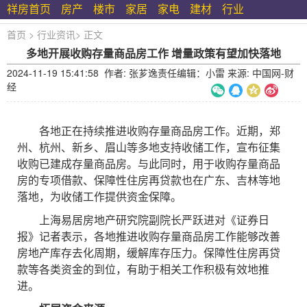
祥房首页
房产
楼市
家居
家电
建材
行业
首页
>
行业资讯
>
正文
多地开展收购存量商品房工作 增量政策有望加快落地
2024-11-19 15:41:58 作者: 张芗逸责任编辑：小雷 来源: 中国网-财
经
各地正在持续推进收购存量商品房工作。近期，郑
州、杭州、新乡、眉山等多地支持收储工作，宣布征集
收购已建成存量商品房。与此同时，用于收购存量商品
房的专项借款、保障性住房再贷款也在广东、吉林等地
落地，为收储工作提供资金保障。
上海易居房地产研究院副院长严跃进对《证券日
报》记者表示，各地推进收购存量商品房工作能够改善
房地产库存去化周期，缓解库存压力。保障性住房再贷
款等各类资金的到位，有助于相关工作积极有效地推
进。