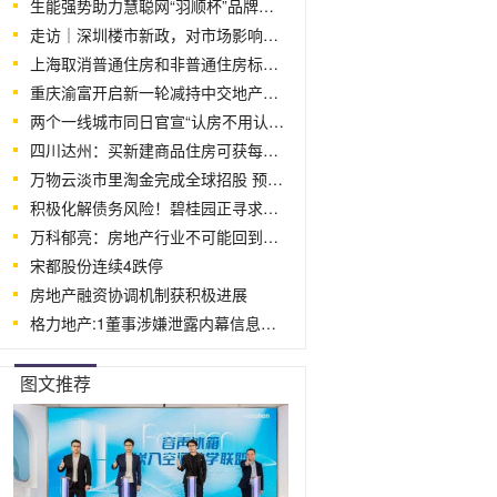
生能强势助力慧聪网“羽顺杯”品牌评选
走访｜深圳楼市新政，对市场影响几何？
上海取消普通住房和非普通住房标准 12
重庆渝富开启新一轮减持中交地产计划：占
两个一线城市同日官宣“认房不用认贷”
四川达州：买新建商品住房可获每平米200
万物云淡市里淘金完成全球招股 预计发
积极化解债务风险！碧桂园正寻求境外债务
万科郁亮：房地产行业不可能回到高点 但
宋都股份连续4跌停
房地产融资协调机制获积极进展
格力地产:1董事涉嫌泄露内幕信息被采取
图文推荐