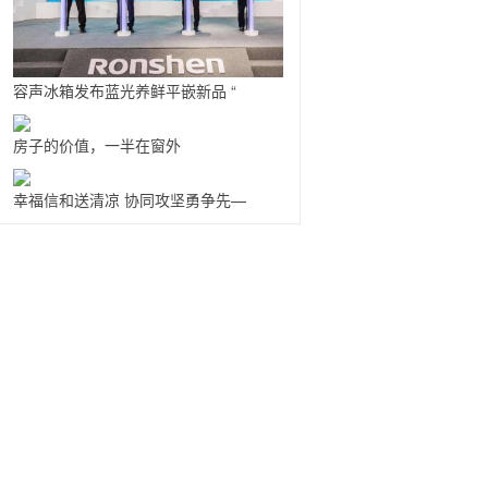
容声冰箱发布蓝光养鲜平嵌新品 “
房子的价值，一半在窗外
幸福信和送清凉 协同攻坚勇争先—