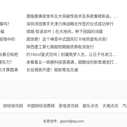
德施曼重磅发布五大突破性技术及多款重磅新品，开启
事吗？
深圳沛田携手天津力神战略合作签约仪式成功举行
幸福
绿城·桂语龙吟丨在大地间，种下田园的诗篇
待疫情中的
超惊艳！这个禅意中式国风打卡地热度有点高！
陕西建工第七期超短期融资券取消发行
有春日枇杷
约162㎡复式空间丨封藏筑梦人生，让日子住进江南里
硬实力？
来看看五一商圈科技感满满，超酷炫的新晋潮流打卡地
天才算圆满
长岳城铁开建！赋新鹭岛交通
财经快讯网
中国财经消费网
家电资讯网
娱乐点讯
大湘点讯
汽
业务合作：
gkjnet@qq.com