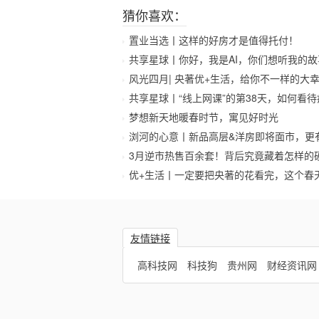
猜你喜欢：
置业当选丨这样的好房才是值得托付！
共享星球丨你好，我是AI，你们想听我的故
风光四月| 央著优+生活，给你不一样的大
共享星球丨“线上网课”的第38天，如何看
梦想新天地暖春时节，寓见好时光
浏河的心意丨新品高层&洋房即将面市，更
3月逆市热售百余套！背后究竟藏着怎样的
优+生活丨一定要把央著的花看完，这个春
友情链接
高科技网
科技狗
贵州网
财经资讯网