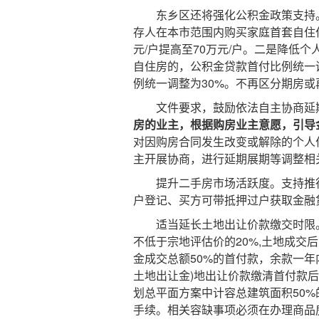
东乡区还将强化公积金政策支持。
存人在本市范围内购买家庭首套自住
元/户提高至70万元/户。二是降低
自住房的，公积金贷款首付比例统一
例统一调整为30%。不再区分期房或
文件要求，鼓励依法自主协商延
房的业主，根据购房业主意愿，引导
对因购房合同发生改变或解除的个人
主开展协商，进行延期展期等调整相
提升二手房市场活跃度。支持推行“
户登记、买方可带抵押过户获取金融
适当延长土地出让价款缴交时限。2
不低于宗地评估价的20%,土地成交
金成交总额50%的首付款，余款一
土地出让金)地出让价款缴清首付款
划总平面方案中计容总建筑面积50
手续。相关容缺事项必须在办理商品