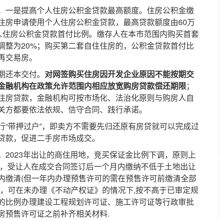
一是提高个人住房公积金贷款最高额度。住房公积金缴
住房申请使用个人住房公积金贷款，最高贷款额度由60万
个人住房公积金贷款首付比例。缴存人在本市范围内购买首套
调整为20%；购买第二套自住住房的，公积金贷款首付比
再交易房。
期还本交付。
对网签购买住房因开发企业原因不能按期交
金融机构在政策允许范围内相应放宽购房贷款偿还期限
；
住房贷款，金融机构可按市场化、法治化原则与购房人自
关方都要依法依规、信守合同、践行承诺。
带押过户”，即卖方不需要先归还原有房贷就可以完成过
贷款，促进二手房市场成交。
023年出让的商住用地，竞买保证金比例下调，原则上
后，受让人在成交合同签订后一个月内缴纳不低于土地出让
年内缴清(但一年内办理预售许可的需在预售许可前缴清全部
后，可在未办理《不动产权证》的情况下,按不高于已审定规
%的比例办理建设工程规划许可证、施工许可证等行政审批
房预售许可证之前补齐相关材料.