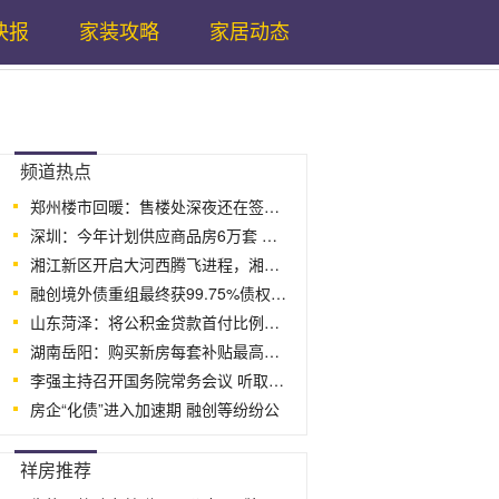
快报
家装攻略
家居动态
...
频道热点
郑州楼市回暖：售楼处深夜还在签约 交易
深圳：今年计划供应商品房6万套 公共住房
湘江新区开启大河西腾飞进程，湘江智谷扮
融创境外债重组最终获99.75%债权人数高
山东菏泽：将公积金贷款首付比例的阶段性
湖南岳阳：购买新房每套补贴最高2万元，引
李强主持召开国务院常务会议 听取关于
房企“化债”进入加速期 融创等纷纷公
...
祥房推荐