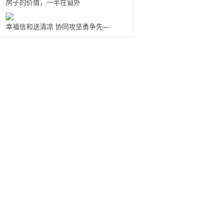
房子的价值，一半在窗外
幸福信和送清凉 协同攻坚勇争先—