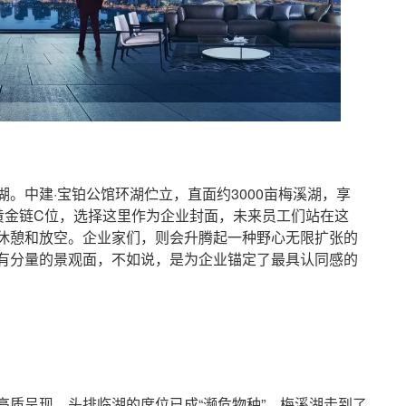
中建·宝铂公馆环湖伫立，直面约3000亩梅溪湖，享
值黄金链C位，选择这里作为企业封面，未来员工们站在这
休憩和放空。企业家们，则会升腾起一种野心无限扩张的
有分量的景观面，不如说，是为企业锚定了最具认同感的
呈现，头排临湖的席位已成“濒危物种”，梅溪湖走到了