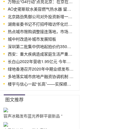
万物云“G4行动”点亮北京：在京在管住宅
AO史密斯软水美容燃气热水器 留住青春
北京路劲隽御公司对外投资新增一家公司
湖南省委书记不打招呼暗访怀化烂尾十余
热点城市限购调整接连落地，市场反应如何
城中村改造补城市发展短板
深圳第二批集中供地起拍价约350亿元 专
西安：重大疾病造成家庭生活严重困难提取
长白山2022年营收1.95亿元 今年一季度
绿地香港召开2020年中期业绩发布！筑梦领
多地落实城市房地产融资协调机制 南宁
楼宇与信心一起“长高”——实探顺利交
图文推荐
容声冰箱发布蓝光养鲜平嵌新品 “