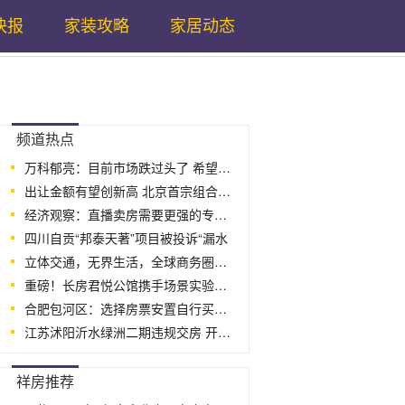
快报
家装攻略
家居动态
...
频道热点
万科郁亮：目前市场跌过头了 希望已出台
出让金额有望创新高 北京首宗组合地块
经济观察：直播卖房需要更强的专业性和更
四川自贡“邦泰天著”项目被投诉“漏水
立体交通，无界生活，全球商务圈时代已经到
重磅！长房君悦公馆携手场景实验室及言几
合肥包河区：选择房票安置自行买新建商品
江苏沭阳沂水绿洲二期违规交房 开发商
...
祥房推荐