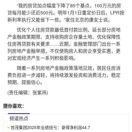
“我的房贷加点幅度下降了85个基点，100万元的房
贷每月能少还近500元。明年1月1日重定价日后，LPR按
新利率执行又能省下一些。”家住北京的康女士说。
优化个人住房贷款最低首付款比例、延长部分房地
产金融政策期限、支持收购房企存量土地、优化保障性
住房再贷款有关要求……近期，金融管理部门出台一系
列房地产金融举措，不仅使购房人和房企享受实惠，更
对宏观经济产生一系列积极影响。
随着一系列房地产金融政策落地见效，居民住房消
费负担进一步减轻，将持续激发投资和消费活力，稳定
预期、提振信心。
(责任编辑：张紫祎)
猜你喜欢：
频道热点
世茂集团2025年业绩扭亏：录得净利润44.7