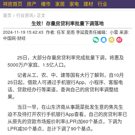
祥房首页
房产
楼市
家居
家电
建材
行业
首页
>
行业资讯
>
正文
生效！存量房贷利率批量下调落地
2024-11-19 15:42:43 作者: 任军 吴雨 李延霞责任编辑：小雷 来源:
中国网-财经
25日，大部分存量房贷利率完成批量下调，将惠及
5000万户家庭、1.5亿人口。
记者从工、农、中、建等国有大行了解到，自10月
25日起，借款人可通过手机银行App、小程序、客服电
话、贷款经办行等渠道，查询自己的房贷利率调整结
果。
当日一早，在山东济南从事蔬菜批发生意的焦先生
迫不及待打开农行手机银行App查看，自己的房贷利率已
从原先的贷款市场报价利率(LPR)加60个基点，下调为
LPR减30个基点，总计下调了90个基点。