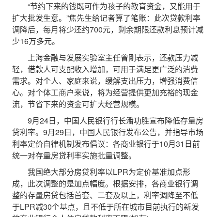
“节约下来的钱既可作为孩子的教育资金，又能用于
扩大批发生意。”焦先生给记者算了笔账：此次贷款利率
调降后，每月将少还约700元，剩余期限还款利息预计减
少16万多元。
上海金融与发展实验室主任曾刚表示，还款压力减
轻，借款人可支配收入增加，可用于满足更广泛的消费
需求。对个人、家庭来说，缓解支出压力，增强消费信
心。对个体工商户来说，将为经营提供更加充裕的现金
流，节省下来的资金可扩大经营规模。
9月24日，中国人民银行行长潘功胜宣布降低存量房
贷利率。9月29日，中国人民银行发布公告，并指导市场
利率定价自律机制发布倡议：各商业银行于10月31日前
统一对存量房贷利率实施批量调整。
我国绝大部分房贷利率以LPR为定价基准加点形
成，此次调整的是加点幅度。根据安排，各商业银行调
整的存量房贷包括首套、二套及以上，利率调降至不低
于LPR减30个基点，且不低于所在城市目前执行的新发