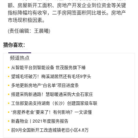
额、房屋新开工面积、房地产开发企业到位资金等关键
指标降幅均有收窄，二手房网签面积同比增长。房地产
市场现积极因素。
(责任编辑：王晨曦)
猜你喜欢：
频道热点
从智能平台到智能设备 世茂服务旗下椿
望城毛坯破万！梅溪湖居然还有毛坯9字头
多地更新房地产“白名单”项目进度条
搭建采购新通路！慧聪暖通采购大会石家庄
工信部复函支持湖南（长沙）创建国家级车联
“房屋养老金”要来了！有何影响？一文读懂
新鑫物业丨2021年度服务报告
前9月全国新开工改造城镇老旧小区4.8万