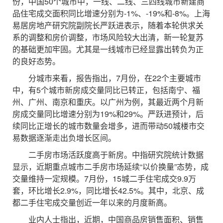
份，中国50个城市中，一线、二线、三四线城市新建商
品住宅成交面积同比增速分别为-1%、-19%和-8%。上海
易居房地产研究院副院长严跃进表示，随着本轮供求关
系的调整和房价调整，市场风险较大出清，新一轮复苏
的基础更加牢固。尤其是一线城市已经显露出转负为正
的良好态势。
分城市来看，报告指出，7月份，在22个主要城市
中，有5个城市新房成交量同比已转正，包括南宁、福
州、广州、南京和重庆。以广州为例，其最近两个月新
房成交量同比增速分别为19%和29%。严跃进预计，后
续同比正增长的城市数量会增多，进而带动50城楼市交
易数据逐渐走出负增长区间。
二手房市场活跃度高于新房。中指研究院统计数据
显示，近期重点城市二手房市场延续“以价换量”态势，成
交量维持一定规模。7月份，15城二手住宅成交9.9万
套，环比增长2.9%，同比增长42.5%。其中，北京、成
都二手住宅成交量创近一年以来的月度新高。
业内人士指出，近期，中国商品房销售面积、销售