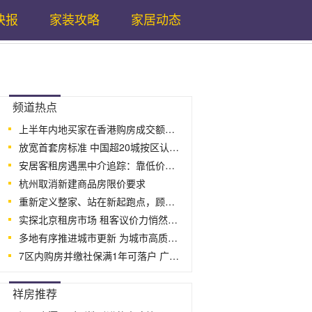
快报
家装攻略
家居动态
...
频道热点
上半年内地买家在香港购房成交额创29年
放宽首套房标准 中国超20城按区认定住
安居客租房遇黑中介追踪：靠低价引流 向
杭州取消新建商品房限价要求
重新定义整家、站在新起跑点，顾家家居“
实探北京租房市场 租客议价力悄然转强
多地有序推进城市更新 为城市高质量发
7区内购房并缴社保满1年可落户 广州拟
...
祥房推荐