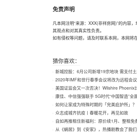
免责声明
凡本网注明“来源：XXX(非祥房网)”的内
其观点和对其真实性负责。
如有侵权等问题，请及时联系本网，本网将
猜你喜欢：
新城控股：6月公司新增19宗地块 需支付土地价
2020年IMF和世行春季会议将改为远程会议
美国证监会又一次否决！Wilshire Phoeni
康佳、中信强强联手 5G时代“中国智造”全
如何让家成为特殊时期的「完美庇护所」？
众志成城齐抗疫丨春暖花开，再见如故
自如再推租住新福利：原价续1月、整租免
从《蜗居》到《安家》，热播剧教会了我们哪