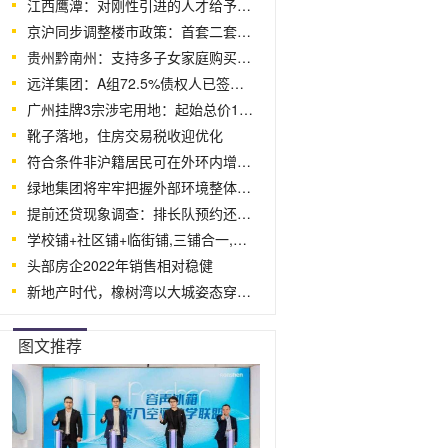
江西鹰潭：对刚性引进的人才给予最高100
京沪同步调整楼市政策：首套二套房首付比
贵州黔南州：支持多子女家庭购买住房，公积
远洋集团：A组72.5%债权人已签署重组支持
广州挂牌3宗涉宅用地：起始总价137.47亿
靴子落地，住房交易税收迎优化
符合条件非沪籍居民可在外环内增购1套
绿地集团将牢牢把握外部环境整体好转的
提前还贷现象调查：排长队预约还款 银行
学校铺+社区铺+临街铺,三铺合一,这种铺
头部房企2022年销售相对稳健
新地产时代，橡树湾以大城姿态穿越周期
图文推荐