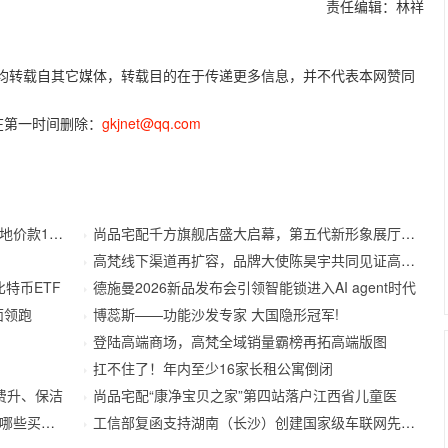
责任编辑：林祥
容，均转载自其它媒体，转载目的在于传递更多信息，并不代表本网赞同
在第一时间删除：
gkjnet@qq.com
款173.
尚品宅配千方旗舰店盛大启幕，第五代新形象展厅首秀
高梵线下渠道再扩容，品牌大使陈昊宇共同见证高端鹅
x比特币ETF
德施曼2026新品发布会引领智能锁进入AI agent时代
面领跑
博蕊斯——功能沙发专家 大国隐形冠军!
登陆高端商场，高梵全域销量霸榜再拓高端版图
扛不住了！年内至少16家长租公寓倒闭
费升、保洁
尚品宅配“康净宝贝之家”第四站落户江西省儿童医
些买房真
工信部复函支持湖南（长沙）创建国家级车联网先导区