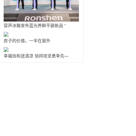
容声冰箱发布蓝光养鲜平嵌新品 “
房子的价值，一半在窗外
幸福信和送清凉 协同攻坚勇争先—