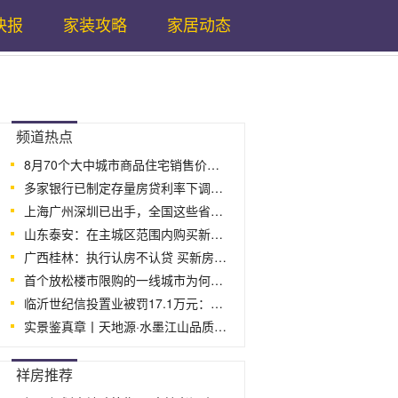
快报
家装攻略
家居动态
...
频道热点
8月70个大中城市商品住宅销售价格：上涨
多家银行已制定存量房贷利率下调预案
上海广州深圳已出手，全国这些省份和城市
山东泰安：在主城区范围内购买新建商品住
广西桂林：执行认房不认贷 买新房按缴纳
首个放松楼市限购的一线城市为何是广州
临沂世纪信投置业被罚17.1万元：未取得许
实景鉴真章丨天地源·水墨江山品质交付
...
祥房推荐