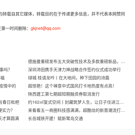
容，均转载自其它媒体，转载目的在于传递更多信息，并不代表本网赞同
在第一时间删除：
gkjnet@qq.com
德施曼重磅发布五大突破性技术及多款重磅新品，开启
事吗？
深圳沛田携手天津力神战略合作签约仪式成功举行
幸福
绿城·桂语龙吟丨在大地间，种下田园的诗篇
待疫情中的
超惊艳！这个禅意中式国风打卡地热度有点高！
陕西建工第七期超短期融资券取消发行
有春日枇杷
约162㎡复式空间丨封藏筑梦人生，让日子住进江南里
硬实力？
来看看五一商圈科技感满满，超酷炫的新晋潮流打卡地
天才算圆满
长岳城铁开建！赋新鹭岛交通