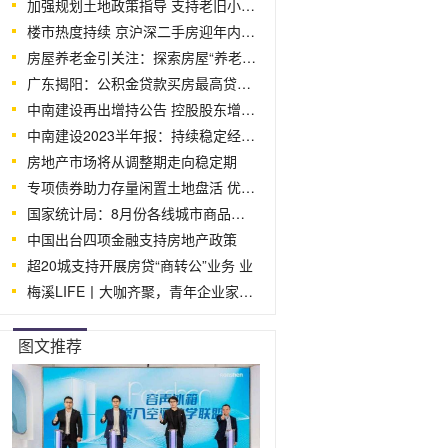
加强规划土地政策指导 支持老旧小区改
楼市热度持续 京沪深二手房迎年内成交
房屋养老金引关注：探索房屋“养老” 22
广东揭阳：公积金贷款买房最高贷60万 二
中南建设再出增持公告 控股股东增持振
中南建设2023半年报：持续稳定经营底盘
房地产市场将从调整期走向稳定期
专项债券助力存量闲置土地盘活 优化房
国家统计局：8月份各线城市商品住宅销售
中国出台四项金融支持房地产政策
超20城支持开展房贷“商转公”业务 业
梅溪LIFE丨大咖齐聚，青年企业家实践基地
图文推荐