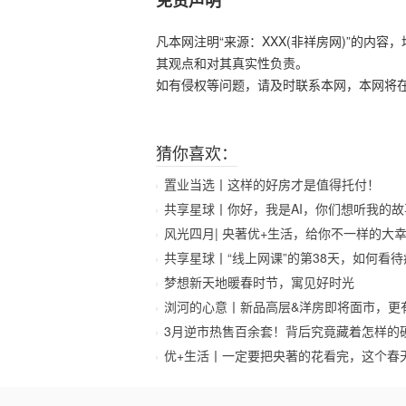
免责声明
凡本网注明“来源：XXX(非祥房网)”的内
其观点和对其真实性负责。
如有侵权等问题，请及时联系本网，本网将
猜你喜欢：
置业当选丨这样的好房才是值得托付！
共享星球丨你好，我是AI，你们想听我的故
风光四月| 央著优+生活，给你不一样的大
共享星球丨“线上网课”的第38天，如何看
梦想新天地暖春时节，寓见好时光
浏河的心意丨新品高层&洋房即将面市，更
3月逆市热售百余套！背后究竟藏着怎样的
优+生活丨一定要把央著的花看完，这个春