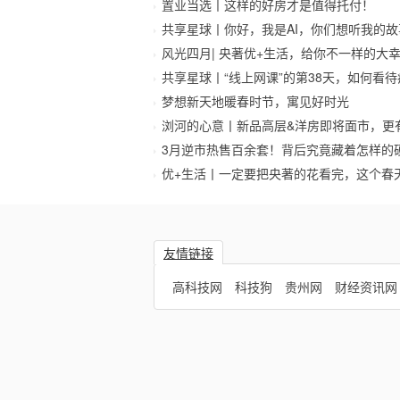
置业当选丨这样的好房才是值得托付！
共享星球丨你好，我是AI，你们想听我的故
风光四月| 央著优+生活，给你不一样的大
共享星球丨“线上网课”的第38天，如何看
梦想新天地暖春时节，寓见好时光
浏河的心意丨新品高层&洋房即将面市，更
3月逆市热售百余套！背后究竟藏着怎样的
优+生活丨一定要把央著的花看完，这个春
友情链接
高科技网
科技狗
贵州网
财经资讯网