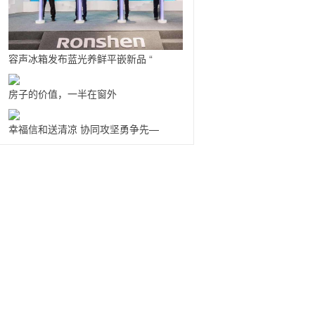
容声冰箱发布蓝光养鲜平嵌新品 “
房子的价值，一半在窗外
幸福信和送清凉 协同攻坚勇争先—