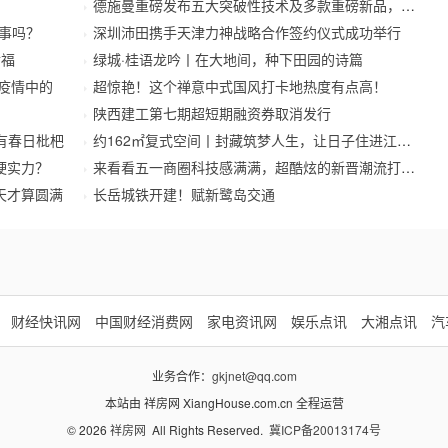
德施曼重磅发布五大突破性技术及多款重磅新品，开启
事吗？
深圳沛田携手天津力神战略合作签约仪式成功举行
幸福
绿城·桂语龙吟丨在大地间，种下田园的诗篇
待疫情中的
超惊艳！这个禅意中式国风打卡地热度有点高！
陕西建工第七期超短期融资券取消发行
有春日枇杷
约162㎡复式空间丨封藏筑梦人生，让日子住进江南里
硬实力？
来看看五一商圈科技感满满，超酷炫的新晋潮流打卡地
天才算圆满
长岳城铁开建！赋新鹭岛交通
财经快讯网
中国财经消费网
家电资讯网
娱乐点讯
大湘点讯
汽
业务合作：
gkjnet@qq.com
本站由 祥房网 XiangHouse.com.cn 全程运营
© 2026
祥房网
All Rights Reserved.
冀ICP备20013174号