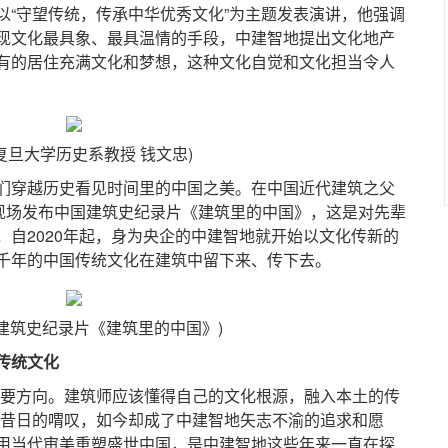
以“守望传统，传承中华优秀文化”为主题发表演讲，他强调
现文化最具象、最具温情的手段，中建智地提出文化地产
有的居住充满文化和梦想，这种文化自觉和文化担当令人
复旦大学历史系教授 钱文忠)
穿越历史看见时间里的中国之美。在中国近代建筑之父
地现场发布中国建筑史纪录片《建筑里的中国》，这是对先辈
自2020年起，身为央企的中建智地就开始以文化传新的
千年的中国传统文化在建筑中留下来、传下去。
建筑史纪录片《建筑里的中国》)
传统文化
要方向。建筑师应该懂得自己的文化根源，融入本土的传
成昔日的喟叹，如今却成了中建智地矢志不渝的追求和愿
用当代审美重塑盛世中国，是中建智地这些年来一直在探