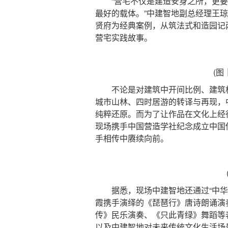
“营宅不仅是建造安身之所，更要
最好的载体。”中建智地副总经理王琼
贤府为经典案例，从筑法式和造园记
营宅实践故事。
(图
不论是对建筑中开间比例、建筑构
城市山林、四时居游的转译与再现，
纯粹还原。而为了让作品在文化上经
现场携手中国营造学社纪念成立中国
手相传中赓续向前。
据悉，现场中建智地还通过“中华衣冠
霞携手演绎的《琵琶行》唐诗朗诵演
传》民乐演奏、《只此青绿》舞蹈等
以及中建智地对未来传统文化生活场