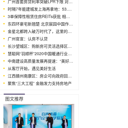
广州首套房贷利率突破LPR下限 对楼市影
时隔7年能建城发上海再拿地：53.57亿元竞
3单保障性租赁住房REITs获批 相较已上
东四环豪宅新翘楚 北京宸园中国作品发
金星北都跨入破万时代了，这里的全装修好
广州官宣：认房不认贷
长沙望城区：购新房可灵活选择区内学位富
慧聪网“羽顺杯”2020中国暖通行业品牌
中南建设高质量发展再提速：“美好立方”
从客厅开始，遇见美好生活
江西赣州南康区：房企可向政府回购配套人
聚焦“三大工程” 金融发力支持房地产
图文推荐