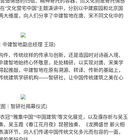
营造情感的归宿、精神寄托的容器，而文化则是寄托情感
在“文化营宅中国”主题演讲中，分别以中建宸园和北京国
两大维度，向人们分享了中建智地在唐、宋不同文化中的
｜中建智地副总经理 王琼)
件、传统纹样的传承与创新，还是造园时对诗画入境、
中建智地始终心怀敬意，处处精研，以实现对唐、宋美学
得起推敲，中建智地在原有溯源、转译、传新的基础上，
传统建筑学研机构——智研社，让中国传统建筑之美在心
(图｜智研社揭幕仪式)
”“雅集中国”“中国建筑”等文化展览，以及濮存昕与吴玉
奏、吴玉霞《春江花月夜》琵琶独奏、《龙腾盛世 薪火相
表演环节，向人们传递中国传统文化多元而包容的一面，
景的美好向往。