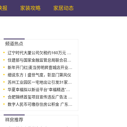
快报
家装攻略
家居动态
...
频道热点
辽宁时代大厦公司欠税约160万元 为ST时
住建部与国家金融监管总局联合召开保交
新年开门红|麦当劳明昇壹城店开业啦！
细说东方丨盛世气度，彰显门第风仪
苏州工业园区一宅地出让引发31家房企争
华夏幸福拟以新设平台“幸福精选”股权
合肥锦绣首玺项目宣传违反广告法 开发
数字人民币可缴存住房公积金 广东首笔
...
祥房推荐