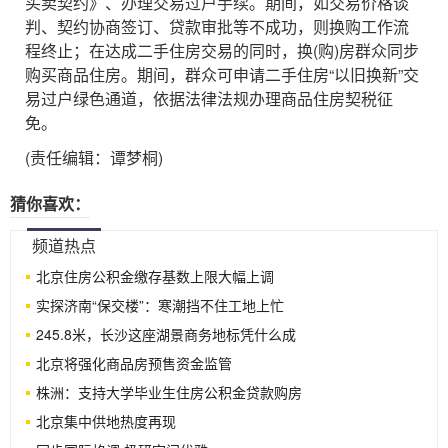
买卖契约》、办理交易过户手续。期间，如交易价格谈
判、契约协商签订、贷款审批等不成功，则换购工作流
程终止；在达成二手住房交易的同时，换(购)房群众同步
购买商品住房。期间，群众可申请二手住房“以旧换新”交
易过户绿色通道，依据法律法规办理商品住房契税征
免。
(责任编辑：谭梦桐)
猜你喜欢：
频道热点
北京住房公积金缴存基数上限大幅上调
实探济南“保交楼”：寒潮挡不住工地上忙
245.8米，长沙这座湖景商务地标凭什么成
北京将强化商品房预售资金监管
株洲：支持大学毕业生住房公积金贷款购房
北京集中供地热度再现