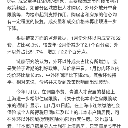
3%。成交量存在企稳的迹象，主要原因是节前楼市利好
政策频出，如部分区域放松人才购房、外环外放开单身
限购等，为楼市起到支撑作用。购房者和房东的信心均
有一定程度的恢复，成交量和成交价格未再出现进一步
下降。
根据链家方面的监测数据，1月份外环以内成交7052
套，占比48.3%，较去年12月份减少了2.1个百分点；外
环以外占比51.7%，增加了2.2个百分点。
链家研究院认为，外环以外成交占比有所增加，或
是受益于近期的利好政策。从价格来看，1月份内环以内
均价环比增长3%，中外环间环比下降2%，其余环线持
平。相对来说，价格并未受到政策影响而出现波动。
今年1月底，在调整奉贤、青浦人才安居的基础上，
上海进一步松绑住房限购，《关于优化本市住房限购政
策的通知》显示，自1月31日起，在上海市连续缴纳社会
保险或个人所得税已满5年及以上的非本市户籍居民，可
在外环以外区域(崇明区除外)限购1套住房。这也意味
着，非本市户籍单身人士想在上海购房，只需满足“5年社