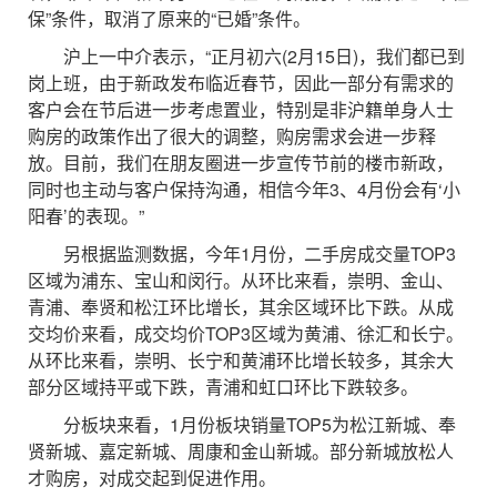
保”条件，取消了原来的“已婚”条件。
沪上一中介表示，“正月初六(2月15日)，我们都已到
岗上班，由于新政发布临近春节，因此一部分有需求的
客户会在节后进一步考虑置业，特别是非沪籍单身人士
购房的政策作出了很大的调整，购房需求会进一步释
放。目前，我们在朋友圈进一步宣传节前的楼市新政，
同时也主动与客户保持沟通，相信今年3、4月份会有‘小
阳春’的表现。”
另根据监测数据，今年1月份，二手房成交量TOP3
区域为浦东、宝山和闵行。从环比来看，崇明、金山、
青浦、奉贤和松江环比增长，其余区域环比下跌。从成
交均价来看，成交均价TOP3区域为黄浦、徐汇和长宁。
从环比来看，崇明、长宁和黄浦环比增长较多，其余大
部分区域持平或下跌，青浦和虹口环比下跌较多。
分板块来看，1月份板块销量TOP5为松江新城、奉
贤新城、嘉定新城、周康和金山新城。部分新城放松人
才购房，对成交起到促进作用。