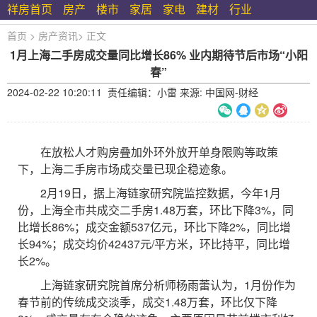
祥房首页
房产
楼市
家居
家电
建材
行业
首页
>
房产资讯
>
正文
1月上海二手房成交量同比增长86% 业内期待节后市场“小阳
春”
2024-02-22 10:20:11 责任编辑：小雷 来源: 中国网-财经
在放松人才购房叠加外环外放开单身限购等政策
下，上海二手房市场成交量已现企稳迹象。
2月19日，据上海链家研究院监控数据，今年1月
份，上海全市共成交二手房1.48万套，环比下降3%，同
比增长86%；成交金额537亿元，环比下降2%，同比增
长94%；成交均价42437元/平方米，环比持平，同比增
长2%。
上海链家研究院首席分析师杨雨蕾认为，1月份作为
春节前的传统成交淡季，成交1.48万套，环比仅下降