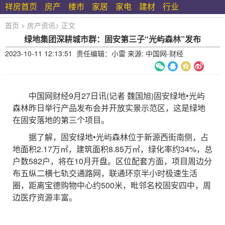
祥房首页
房产
楼市
家居
家电
建材
行业
首页
>
房产资讯
>
正文
绿地集团深耕城市群：固安第三子“光屿森林”发布
2023-10-11 12:13:51 责任编辑：小雷 来源: 中国网-财经
中国网财经9月27日讯(记者 魏国旭)固安绿地•光屿
森林昨日举行产品发布会并开放实景示范区，这是绿地
在固安落地的第三个项目。
据了解，固安绿地•光屿森林位于新源西街南侧，占
地面积2.17万㎡，建筑面积8.85万㎡，绿化率约34%，总
户数582户，将在10月开盘。区位配套方面，项目周边分
布五纵二横七轨交通路网，联通环京半小时极速生活
圈，距离宝德购物中心约500米，毗邻名校固安四中，周
边医疗资源丰富。