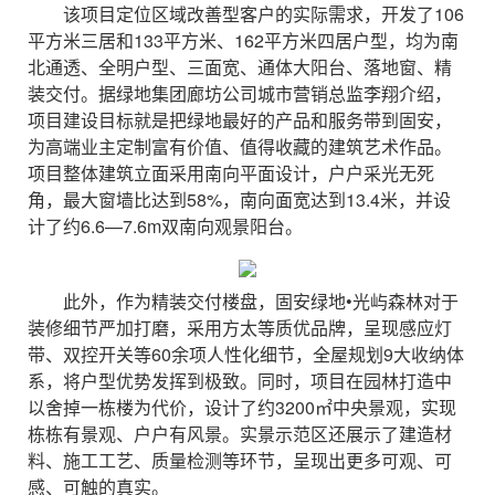
该项目定位区域改善型客户的实际需求，开发了106
平方米三居和133平方米、162平方米四居户型，均为南
北通透、全明户型、三面宽、通体大阳台、落地窗、精
装交付。据绿地集团廊坊公司城市营销总监李翔介绍，
项目建设目标就是把绿地最好的产品和服务带到固安，
为高端业主定制富有价值、值得收藏的建筑艺术作品。
项目整体建筑立面采用南向平面设计，户户采光无死
角，最大窗墙比达到58%，南向面宽达到13.4米，并设
计了约6.6—7.6m双南向观景阳台。
此外，作为精装交付楼盘，固安绿地•光屿森林对于
装修细节严加打磨，采用方太等质优品牌，呈现感应灯
带、双控开关等60余项人性化细节，全屋规划9大收纳体
系，将户型优势发挥到极致。同时，项目在园林打造中
以舍掉一栋楼为代价，设计了约3200㎡中央景观，实现
栋栋有景观、户户有风景。实景示范区还展示了建造材
料、施工工艺、质量检测等环节，呈现出更多可观、可
感、可触的真实。