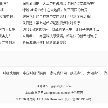
事吗？
深圳沛田携手天津力神战略合作签约仪式成功举行
幸福
绿城·桂语龙吟丨在大地间，种下田园的诗篇
待疫情中的
超惊艳！这个禅意中式国风打卡地热度有点高！
陕西建工第七期超短期融资券取消发行
有春日枇杷
约162㎡复式空间丨封藏筑梦人生，让日子住进江南里
硬实力？
来看看五一商圈科技感满满，超酷炫的新晋潮流打卡地
天才算圆满
长岳城铁开建！赋新鹭岛交通
财经快讯网
中国财经消费网
家电资讯网
娱乐点讯
大湘点讯
汽
业务合作：
gkjnet@qq.com
本站由 祥房网 XiangHouse.com.cn 全程运营
© 2026
祥房网
All Rights Reserved.
冀ICP备20013174号