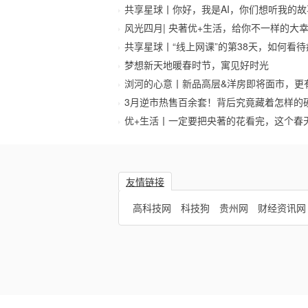
共享星球丨你好，我是AI，你们想听我的故
风光四月| 央著优+生活，给你不一样的大
共享星球丨“线上网课”的第38天，如何看
梦想新天地暖春时节，寓见好时光
浏河的心意丨新品高层&洋房即将面市，更
3月逆市热售百余套！背后究竟藏着怎样的
优+生活丨一定要把央著的花看完，这个春
友情链接
高科技网
科技狗
贵州网
财经资讯网