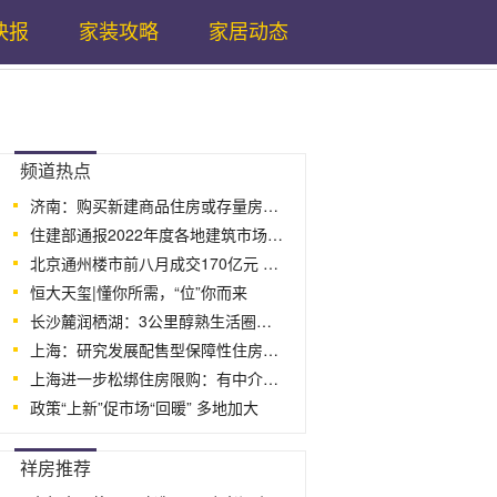
快报
家装攻略
家居动态
...
频道热点
济南：购买新建商品住房或存量房可提取公
住建部通报2022年度各地建筑市场违规情
北京通州楼市前八月成交170亿元 改善型
恒大天玺|懂你所需，“位”你而来
长沙麓润栖湖：3公里醇熟生活圈，做理想生
上海：研究发展配售型保障性住房政策体系
上海进一步松绑住房限购：有中介带看预约
政策“上新”促市场“回暖” 多地加大
...
祥房推荐