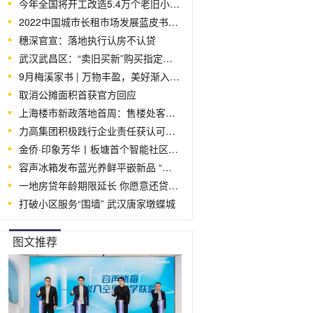
今年全国将开工改造5.4万个老旧小区 多
2022中国城市长租市场发展蓝皮书：一线城
穗深官宣：落地执行认房不认贷
武汉武昌区：“卖旧买新”购买指定房源可
9月梅溪家书 | 万物丰盈，美好渐入“家”
取消公摊面积首获官方回应
上海楼市新政落地首周：售楼处客流增加买
力高集团积极践行企业责任获认可，品牌价
金侨·印象芳华丨板塘首个智能社区，以尊
容声冰箱发布蓝光养鲜平嵌新品 “嵌入
一地房贷年龄期限延长 你愿意还贷到80
打破小区服务“围墙” 武汉唐家墩蝶城
图文推荐