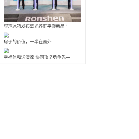
容声冰箱发布蓝光养鲜平嵌新品 “
房子的价值，一半在窗外
幸福信和送清凉 协同攻坚勇争先—