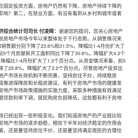
在固定投资方面，房地产仍然有下降，房地产持续下降的
影响？第二，在就业方面，有没有看到从乡村到城市或者
济综合统计司司长 付凌晖：
谢谢您的提问，您关心房地产
说房地产市场今年以来整体处于下行态势。从销售情况来
售额分别下降了23.6%和31.5%，降幅比1-4月份扩大了
前5个月房屋新开工面积同比下降了30.6%，降幅扩大4.3个
降幅比1-4月份扩大了1.3个百分点。从资金情况来看，前5
了25.8%，降幅扩大了2.2个百分点。尽管房地产投资出
地产市场长效机制不断完善，坚持房住不炒，持续稳房
极推进保障房和长租房建设，有利于房地产市场的健康发
房地产市场政策措施的实施力度，采取多种措施有效满足
期贷款利率下调，居民购房负担降低，这些都有利于房地
已经出现一些积极变化。我们知道房地产的产业链比较
房地产市场的逐步趋稳，相信下半年对经济稳定的作用会
展，还是要坚持房住不炒，还是要坚持满足居民的合理住