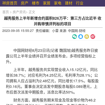
祥房首页
房产
楼市
家居
家电
建材
行业
首页
>
房产资讯
>
正文
越秀服务上半年新增合约面积826万平：第三方占比近半 收
并购审慎评判标的项目
2023-09-05 15:55:27 责任编辑：小雷 来源: 中国网-财经
中国网财经8月23日讯(记者 魏国旭)越秀服务昨日披
露公司上半年业绩并召开业绩发布会，多项经营指标上
升。
上半年，越秀服务共实现营业收入15.12亿元，同比
增长38.7%；对应毛利为4.25亿元，毛利率为28.1%；公
司拥有人应占溢利为2.48亿元，同比增长17.5%，每股盈
利0.16元。董事会决定派发中期股息每股0.089港元，上
市后首次派发中期股息，派息比率达50%。
财务方面，越秀服务期末现金及现金等价物为46.2