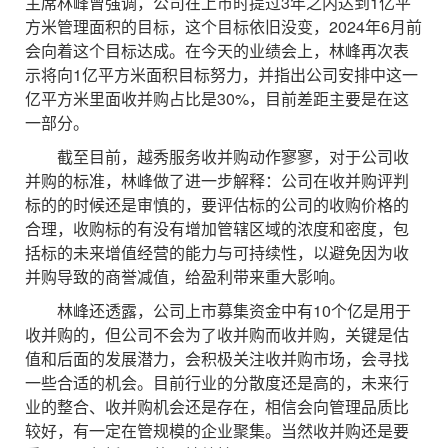
主席林峰曾强调，公司在上市时提过3年之内达到1亿平
方米管理面积的目标，这个目标依旧没变，2024年6月前
会向着这个目标达成。在今天的业绩会上，林峰再次表
示将向1亿平方米面积目标努力，并指出公司安排中这一
亿平方米里面收并购占比是30%，目前差距主要是在这
一部分。
截至目前，越秀服务收并购动作寥寥，对于公司收
并购的标准，林峰做了进一步解释：公司在收并购评判
标的的时候还是审慎的，要评估标的公司的收购价格的
合理，收购标的有没有增加管辖区域的浓度和密度，包
括标的未来增值经营的能力与可持续性，以避免因为收
并购导致的商誉减值，给盈利带来重大影响。
林峰还透露，公司上市募集资金中有10个亿是用于
收并购的，但公司不会为了收并购而收并购，关键是估
值和后面的发展潜力，会积极关注收并购市场，会寻找
一些合适的机会。目前行业的分散度还是高的，未来行
业的整合、收并购机会还是存在，相信会向管理品质比
较好，有一定在管规模的企业聚集。当然收并购还是要