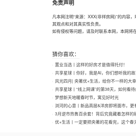
免责声明
凡本网注明“来源：XXX(非祥房网)”的内
其观点和对其真实性负责。
如有侵权等问题，请及时联系本网，本网将
猜你喜欢：
置业当选丨这样的好房才是值得托付！
共享星球丨你好，我是AI，你们想听我的故
风光四月| 央著优+生活，给你不一样的大
共享星球丨“线上网课”的第38天，如何看
梦想新天地暖春时节，寓见好时光
浏河的心意丨新品高层&洋房即将面市，更
3月逆市热售百余套！背后究竟藏着怎样的
优+生活丨一定要把央著的花看完，这个春