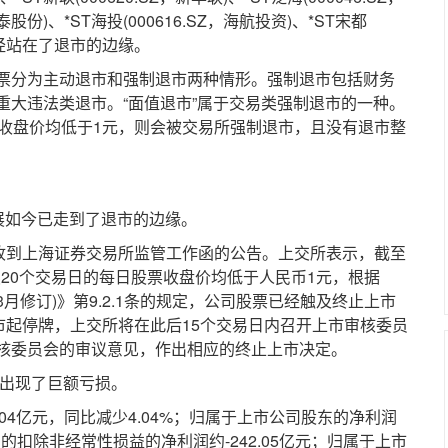
泰股份)、*ST海投(000616.SZ，海航投资)、*ST宋都
也已经站在了退市的边缘。
分为主动退市和强制退市两种情形。强制退市包括财务
重大违法类退市。“面值退市”属于交易类强制退市的一种。
日收盘价均低于1元，则会被交易所强制退市，且没有退市整
展如今已走到了退市的边缘。
到上海证券交易所监管工作函的公告。上交所表示，截至
连续20个交易日的每日股票收盘价均低于人民币1元，根据
3月修订)》第9.2.1条的规定，公司股票已经触及终止上市
市起停牌，上交所将在此后15个交易日内召开上市审核委员
核委员会的审议意见，作出相应的终止上市决定。
出现了巨额亏损。
04亿元，同比减少4.04%；归属于上市公司股东的净利润
东的扣除非经常性损益的净利润约-242.05亿元；归属于上市