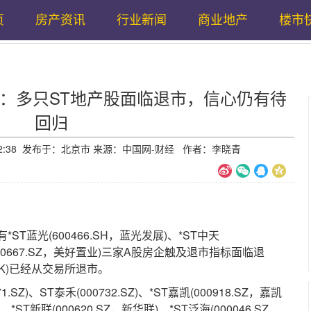
页
房产资讯
行业新闻
商业地产
楼市
：多只ST地产股面临退市，信心仍有待
回归
16:42:38 发布于：北京市 来源：中国网-财经 作者：李晓青
蓝光(600466.SH，蓝光发展)、*ST中天
(000667.SZ，美好置业)三家A股房企触及退市指标面临退
HK)已经从交易所退市。
)、ST泰禾(000732.SZ)、*ST嘉凯(000918.SZ，嘉凯
、*ST新联(000620.SZ，新华联)、*ST泛海(000046.SZ，