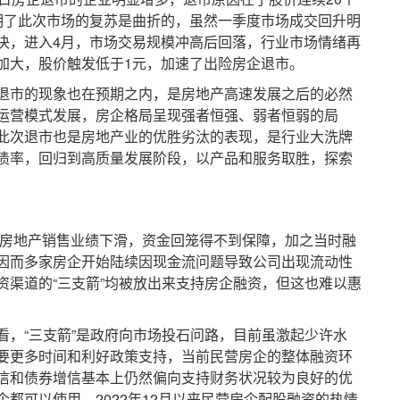
明了此次市场的复苏是曲折的，虽然一季度市场成交回升明
决，进入4月，市场交易规模冲高后回落，行业市场情绪再
加大，股价触发低于1元，加速了出险房企退市。
市的现象也在预期之内，是房地产高速发展之后的必然
运营模式发展，房企格局呈现强者恒强、弱者恒弱的局
此次退市也是房地产业的优胜劣汰的表现，是行业大洗牌
债率，回归到高质量发展阶段，以产品和服务取胜，探索
房地产销售业绩下滑，资金回笼得不到保障，加之当时融
因而多家房企开始陆续因现金流问题导致公司出现流动性
资渠道的“三支箭”均被放出来支持房企融资，但这也难以惠
“三支箭”是政府向市场投石问路，目前虽激起少许水
要更多时间和利好政策支持，当前民营房企的整体融资环
信和债券增信基本上仍然偏向支持财务状况较为良好的优
都可以使用，2022年12月以来民营房企配股融资的热情