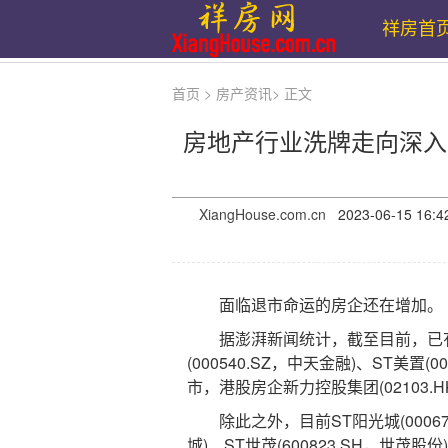
祥房首
首页
>
房产资讯
>
正文
房地产行业洗牌走向深入
XiangHouse.com.cn
2023-06-15 
面临退市命运的房企还在增加。
据澎湃新闻统计，截至目前，已有*ST
(000540.SZ，中天金融)、ST美置
市，港股房企新力控股集团(02103.
除此之外，目前ST阳光城(000671.SZ
城)、ST世茂(600823.SH，世茂股份)