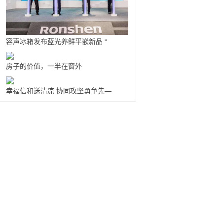
容声冰箱发布蓝光养鲜平嵌新品 “
房子的价值，一半在窗外
幸福信和送清凉 协同攻坚勇争先—