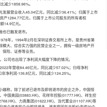
比减少1858.96%。
营业收入45.04亿元，同比减少36.41%；归属于上市
总资产1284.77亿元，归属于上市公司股东的所有者权
额14.9亿元。
融也已触发退市。
8年，1994年2月在深圳证券交易所上市，是贵州省第
规模大、综合实力强的民营企业之一，拥有一级房地产开
、保险、证券等业务。
，公司也出现了净利润大幅度下降的情况。
2年营收84.46亿元，同比减少57.02%；归母净利
扣非净利润-136.8亿元，同比减少124.25%。
嫱称，除了前述已退市及即将退市的房企之外，中国恒
HK)、中国奥园(03883.HK)、花样年控股(01777.HK)、祥生控
768.HK)、力高集团(01622.HK)、当代置业(01107.HK)等
日房企退市的企业明显增多，退市原因在于股价连续20个