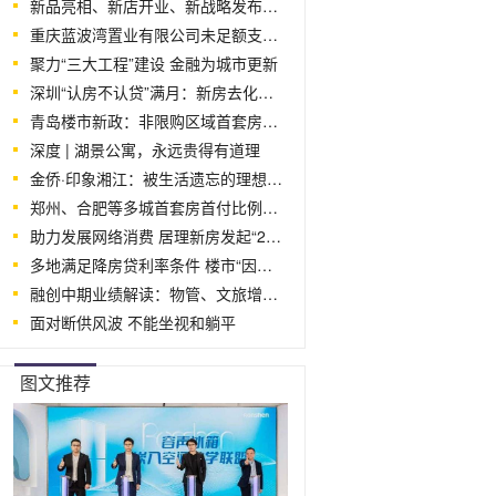
新品亮相、新店开业、新战略发布…六大
重庆蓝波湾置业有限公司未足额支付农民
聚力“三大工程”建设 金融为城市更新
深圳“认房不认贷”满月：新房去化周期仍
青岛楼市新政：非限购区域首套房首付比例
深度 | 湖景公寓，永远贵得有道理
金侨·印象湘江：被生活遗忘的理想，在这一
郑州、合肥等多城首套房首付比例降至15
助力发展网络消费 居理新房发起“2·22
多地满足降房贷利率条件 楼市“因城施
融创中期业绩解读：物管、文旅增长态势明
面对断供风波 不能坐视和躺平
图文推荐