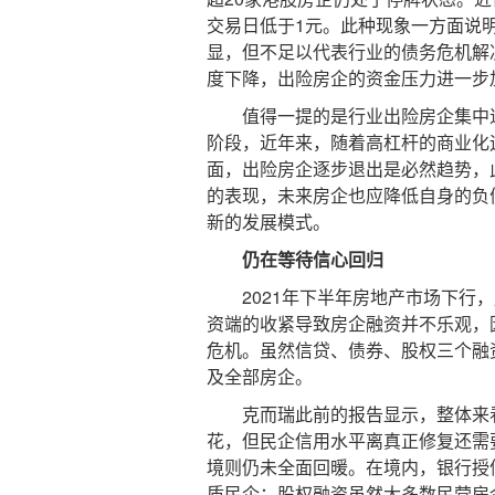
交易日低于1元。此种现象一方面说
显，但不足以代表行业的债务危机解
度下降，出险房企的资金压力进一步
值得一提的是行业出险房企集中退
阶段，近年来，随着高杠杆的商业化
面，出险房企逐步退出是必然趋势，
的表现，未来房企也应降低自身的负
新的发展模式。
仍在等待信心回归
2021年下半年房地产市场下行，
资端的收紧导致房企融资并不乐观，
危机。虽然信贷、债券、股权三个融
及全部房企。
克而瑞此前的报告显示，整体来看，
花，但民企信用水平离真正修复还需
境则仍未全面回暖。在境内，银行授
质民企；股权融资虽然大多数民营房企