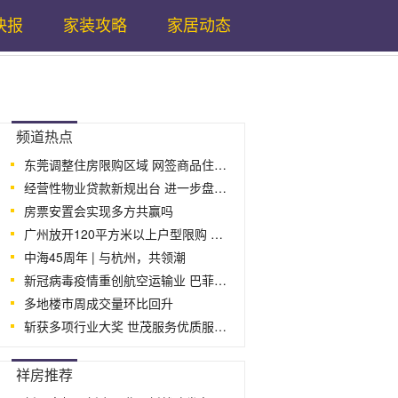
快报
家装攻略
家居动态
...
频道热点
东莞调整住房限购区域 网签商品住房须
经营性物业贷款新规出台 进一步盘活房
房票安置会实现多方共赢吗
广州放开120平方米以上户型限购 进一步
中海45周年 | 与杭州，共领潮
新冠病毒疫情重创航空运输业 巴菲特清
多地楼市周成交量环比回升
斩获多项行业大奖 世茂服务优质服务力
...
祥房推荐