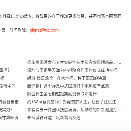
容，均转载自其它媒体，转载目的在于传递更多信息，并不代表本网赞同
在第一时间删除：
gkjnet@qq.com
德施曼重磅发布五大突破性技术及多款重磅新品，开启
事吗？
深圳沛田携手天津力神战略合作签约仪式成功举行
幸福
绿城·桂语龙吟丨在大地间，种下田园的诗篇
待疫情中的
超惊艳！这个禅意中式国风打卡地热度有点高！
陕西建工第七期超短期融资券取消发行
有春日枇杷
约162㎡复式空间丨封藏筑梦人生，让日子住进江南里
硬实力？
来看看五一商圈科技感满满，超酷炫的新晋潮流打卡地
天才算圆满
长岳城铁开建！赋新鹭岛交通