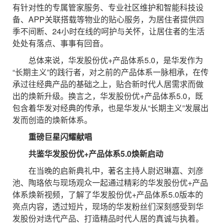
有针对性的专属管家服务、专业社区维护和智能科技设
备、APP关联搭载等物业的贴心服务，为居住者提供四
季不间断、24小时在线的呵护与关怀，让居住者的生活
处处有落点、事事有回音。
总体来说，华发股份优+产品体系5.0，是华发作为
“长期主义”的践行者，对之前的产品体系一脉相承，在传
承过往经典产品的基础之上，贴合新时代人居需求而做
出的焕新升级。换言之，华发股份优+产品体系5.0，既
包含着华发对经典的传承，也是华发从“长期主义”发展出
发而创造的焕新体系。
重磅巨星闪耀献唱
共鉴华发股份优+产品体系5.0焕新启动
在当晚的启新典礼中，著名主持人尉迟琳嘉、刘彦
池、陶珞依与现场观众一起通过精彩的华发股份优+产品
体系焕新视频，了解了华发股份优+产品体系5.0版本的
亮点内容，透过短片，现场的华发粉丝们深刻感受到华
发股份对迭代产品、打造精品时代人居的真诚与执着。