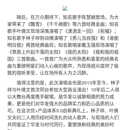
随后，在万众期待下，知名歌手陈慧娴登场，为大
家带来了《飄雪》《千千阙歌》等六首经典金曲；知名
歌手叶倩文现场深情演唱了《潇洒走一回》《祝福》；
知名歌手林子祥则动情演唱了《男儿当自强》和《谁能
明白我》两首经典曲目；知名歌唱家戴玉强现场演唱了
《草原上升起不落的太阳》《我的太阳》《我和我的祖
国》三首歌曲。一首首广为大众所熟悉和喜爱的经典名
曲与重磅明星们动人心扉的歌声，为现场观众提供了极
致的视听享受，让在场所有人为之沉醉。
值得注意的是，此次演唱会也是2013年至今，林子
祥与叶倩文首次同台参加大型商业演出！10年后二人得
以大舞台再度携手献唱，是华发以诚挚相邀的努力成
果，更是他们对华发强大的品牌实力和匠心品质的认
可。在这次优+产品体系5.0启新典礼上，林子祥、叶倩
文夫妇二人用历经时间洗礼的动人歌声，与现场的人们
共同鉴证了华发与时代同行，重塑焕新经典的美好时