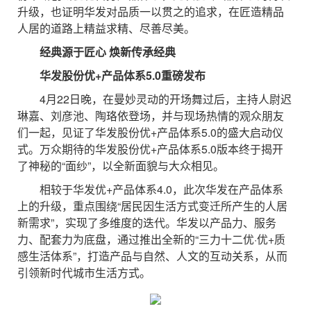
升级，也证明华发对品质一以贯之的追求，在匠造精品
人居的道路上精益求精、尽善尽美。
经典源于匠心 焕新传承经典
华发股份优+产品体系5.0重磅发布
4月22日晚，在曼妙灵动的开场舞过后，主持人尉迟
琳嘉、刘彦池、陶珞依登场，并与现场热情的观众朋友
们一起，见证了华发股份优+产品体系5.0的盛大启动仪
式。万众期待的华发股份优+产品体系5.0版本终于揭开
了神秘的“面纱”，以全新面貌与大众相见。
相较于华发优+产品体系4.0，此次华发在产品体系
上的升级，重点围绕“居民因生活方式变迁所产生的人居
新需求”，实现了多维度的迭代。华发以产品力、服务
力、配套力为底盘，通过推出全新的“三力十二优·优+质
感生活体系”，打造产品与自然、人文的互动关系，从而
引领新时代城市生活方式。