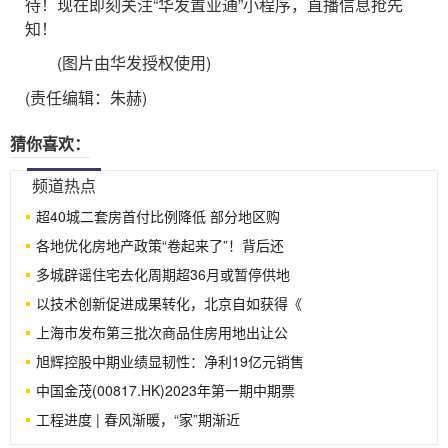
待！现在即刻关注“华发置业通”小程序，直播信息抢先
知！
(图片由华发授权使用)
(责任编辑：朱赫)
猜你喜欢：
频道热点
超40城二套房首付比例降低 部分地区购
各地优化房地产政策“卷起来了”！背后还
多城辟谣住宅去化周期超36月或暂停供地
以技术创新促进成果转化，北京自如获得《
上海市发布第三批次商品住房用地出让公
旭辉控股中期业绩显韧性：净利19亿元销售
中国金茂(00817.HK)2023年第一期中期票
工程进度 | 春风渐暖，“家”期渐近