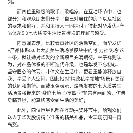
刻。
而四位重磅级的歌手、歌唱家，在互动环节中，也
都分别和观众朋友们分享了自己对居住的房子以及社区
的要求和偏好，并和主持人一同探讨了彼此对华发优+产
品体系5.0七大质美生活场景模块的理解与感受。
陈慧娴表示，比较看重社区的活动空间，而华发优
+产品体系5.0七大质美生活场景模块中的“引力社交场”这
一条，就让她对华发的全新项目充满期待。林子祥则认
为，对产品体系的不断迭代升级，也是华发不忘初心、
坚守匠心的体现。叶倩文在生活中，更看重能够释放自
我、享受个人空间，因此她对“精致私享领地”场景有更深
的认同和期待。而戴玉强表示，焕新发布的七大质美生
活场景将带来的“身临七境 心享四季”非常有画面感，仿佛
身临其境，能真切感受到生活的美好；
此外，四位巨星也都在互动抽奖环节中，给观众们
送去了华发股份精心准备的精美礼品，令现场氛围一再
高涨。