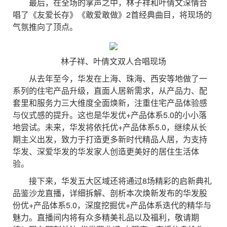
最后，在全场的掌声之中，林子祥和叶倩文深情合
唱了《友爱长存》《敢爱敢做》2首经典曲目，将现场的
气氛推向了顶点。
林子祥、叶倩文双人合唱现场
从去年至今，华发在上海、珠海、西安等地做了一
系列的住宅产品升级，直面人居新需求，从产品力、配
套里和服务力三大维度全面焕新，注重住宅产品体验感
与仪式感的提升。这也是华发优+产品体系5.0的小小落
地尝试。未来，华发将依托优+产品体系5.0，继续从长
期主义出发，致力于打造更多新时代精品人居，为支持
华发、深爱华发的华发家人创造更美好的居住生活体
验。
接下来，华发五大区域还将通过8场精彩的启新典礼
品鉴沙龙直播，详细拆解、剖析本次焕新发布的华发股
份优+产品体系5.0，深度挖掘优+产品体系迭代的精华与
魅力。直播间内将有众多精美礼品以及福利，敬请期