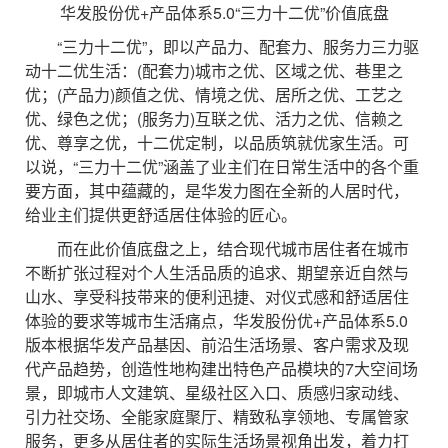
华发股份优+产品体系5.0“三力十二优”价值底盘
“三力十二优”，即以产品力、配套力、服务力三力驱
动十二优生活：(配套力)城市之优、区域之优、巷里之
优；(产品力)颜值之优、情境之优、居所之优、工艺之
优、绿色之优；(服务力)互联之优、活力之优、信赖之
优、尊享之优，十二优定制，以品质筑就优家生活。可
以说，“三力十二优”涵盖了业主们在日常生活中的各个重
要方面，其中蕴藏的，是华发力图在全新的人居时代，
给业主们提供更舒适居住体验的匠心。
而在此价值底盘之上，结合现代城市居住者在城市
不断扩张过程对个人生活品质的追求、期望亲近自然与
山水、享受科技带来的便利迅捷、对仪式感和舒适居住
体验的要求等城市生活痛点，华发股份优+产品体系5.0
版本根据华发产品基因、前沿生活场景、客户需求及现
代产品趋势，创造性地构建出特色产品模块的7大空间场
景，即城市人文建筑、星级社区入口、质感归家动线、
引力社交场、全能家庭聚厅、精致私享领地、专属管家
服务，更多从居住者的实际生活场景视角出发，着力打