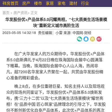
祥房首页
房产
楼市
家居
家电
建材
行业
首页
>
房产资讯
>
正文
华发股份优+产品体系5.0闪耀亮相，“七大质美生活场景模
块”重新定义城市高阶生活
2023-05-05 14:32:18 责任编辑：小雷 来源: 中国网-财经
在广大华发家人的万众期待中，华发股份优+产品体
系5.0启新典礼于4月22日晚在珠海国际会展中心圆满落
下帷幕。当晚，珠海国际会展中心人山人海，热闹非
凡，超7200名华发家人齐聚在一起，共赏由华发股份精
心准备的精彩盛会。
晚上8点，在多位重磅巨星、知名主持人以及现场观
众的现场共同鉴证下，华发股份优+产品体系5.0焕新发
布，携“三力十二优”以及“七大质美生活场景模块”耀世亮
相！在“品质中国 匠心筑家”品牌理念的引导之下，华发股
份不断创新优化自身产品体系，此次优+产品体系的再次