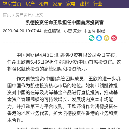
祥房首页
房产
楼市
家居
家电
建材
行业
首页
>
房产资讯
>
正文
凯德投资任命王欣担任中国首席投资官
2023-04-20 10:07:44 责任编辑：小雷 来源: 中国网-财经
中国网财经4月3日讯 凯德投资有限公司今日宣布，
任命王欣自5月5日起担任凯德投资(中国)首席投资官。这
将强化凯德投资的高管团队和投资能力。
作为凯德投资(中国)高管团队成员，王欣将进一步巩
固中国作为凯德投资核心市场的地位。她将带领凯德投
资对中国的在岸及离岸基金产品进行直接投资，推动基
金资产管理规模的可持续增长，发展境内资本市场能
力，并推动第三方平台收购。王欣还将作为凯德投资在
香港的地区业务代表，扩大凯德投资在香港的业务和资
本合作。