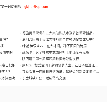
在第一时间删除：
gkjnet@qq.com
德施曼重磅发布五大突破性技术及多款重磅新品，开启
事吗？
深圳沛田携手天津力神战略合作签约仪式成功举行
幸福
绿城·桂语龙吟丨在大地间，种下田园的诗篇
待疫情中的
超惊艳！这个禅意中式国风打卡地热度有点高！
陕西建工第七期超短期融资券取消发行
有春日枇杷
约162㎡复式空间丨封藏筑梦人生，让日子住进江南里
硬实力？
来看看五一商圈科技感满满，超酷炫的新晋潮流打卡地
天才算圆满
长岳城铁开建！赋新鹭岛交通