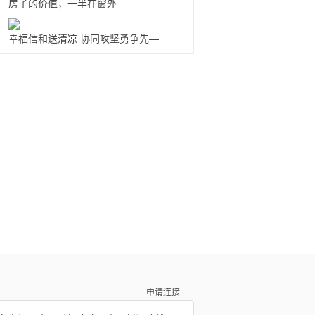
房子的价值，一半在窗外
幸福信和送清凉 协同攻坚勇争先—
申请连接