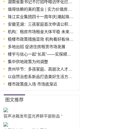
湖南省委书记不打招呼暗访怀化烂尾十余
值得信赖的美的置业 | 实力价值房企，见
珠江实业集团四十一周年庆|潮起珠江，实
安徽芜湖：三孩家庭首次申请公积金贷款
机构：租房市场租金大体平稳 未来房价租
稳楼市政策措施显效 机构看好板块投资
多地出招 促进住房租赁市场发展
楼宇与信心一起“长高”——实探顺利交
集中供地政策为何调整
贵州毕节：多孩家庭、高层次人才住房公积
​以自然治愈系新品打造美好生活方式，尚
楼市政策底入场 市场底渐近
图文推荐
容声冰箱发布蓝光养鲜平嵌新品 “