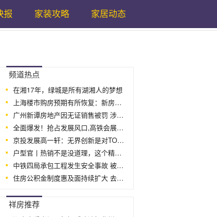
快报
家装攻略
家居动态
...
频道热点
在湘17年，绿城是所有湖湘人的梦想
上海楼市购房预期有所恢复：新房冷热分化
广州新谭房地产因无证销售被罚 涉事项
全面爆发！抢占发展风口,高铁会展板块将
京投发展高一轩：无界创新是对TOD赋能的
户型官丨热销不是没道理，这个精装盘很给
中铁四局承包工程发生安全事故 被禁止
住房公积金制度惠及面持续扩大 去年发
...
祥房推荐