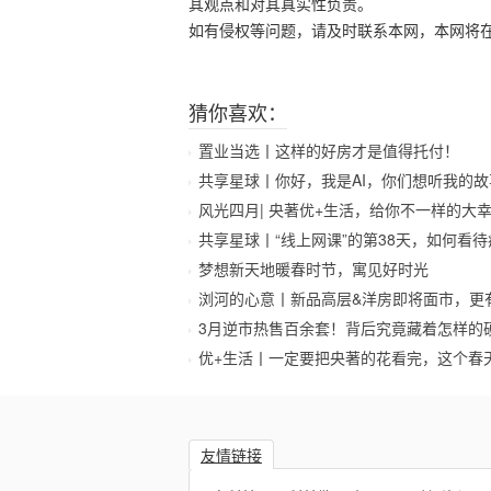
其观点和对其真实性负责。
如有侵权等问题，请及时联系本网，本网将
猜你喜欢：
置业当选丨这样的好房才是值得托付！
共享星球丨你好，我是AI，你们想听我的故
风光四月| 央著优+生活，给你不一样的大
共享星球丨“线上网课”的第38天，如何看
梦想新天地暖春时节，寓见好时光
浏河的心意丨新品高层&洋房即将面市，更
3月逆市热售百余套！背后究竟藏着怎样的
优+生活丨一定要把央著的花看完，这个春
友情链接