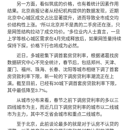
另一方面，看似筑底的价格，也有着统计因素作用
结果。北京商报记者从经纪机构提供的数据发现，近期
北京中心城区成交占比显著提升，进而导致全市成交均
价结构性上涨。“所以北京并不是真的二手房还在涨，只
是网签结构拉动了成交均价。”多位业内人士直言，一旦
上学等核心城区需求在4月完成释放后，如果网签量持续
保持下探，价格下行也将成为必然。
近日，多城密集下调首套房贷利率，根据诸葛找房
数据研究中心不完全统计，春节后，包括郑州、天津、
厦门、福州、珠海、长春、沈阳等城市相继下调了首套
房贷款利率下限，新一轮的下调房贷利率潮流正在上
演。截至目前，已经有30城下调首套房贷款利率下限，
其中最低降至3.7%。
从城市分布来看，春节之前下调房贷利率的多以三
四线城市为主，而近几日下调房贷利率的城市以二线城
市为主力，其中不乏省会城市和重点二线城市。
至于北京，此前谈论最多的就是对于认房不认贷的