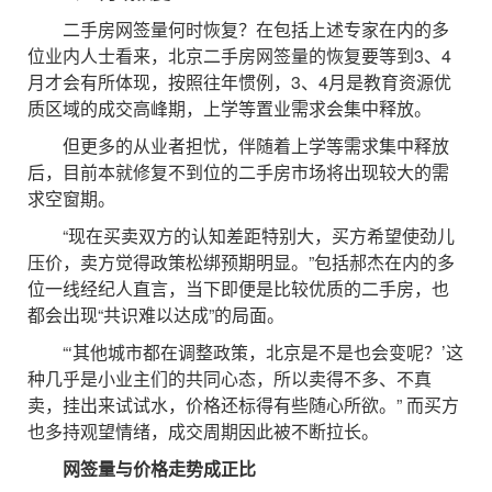
二手房网签量何时恢复？在包括上述专家在内的多
位业内人士看来，北京二手房网签量的恢复要等到3、4
月才会有所体现，按照往年惯例，3、4月是教育资源优
质区域的成交高峰期，上学等置业需求会集中释放。
但更多的从业者担忧，伴随着上学等需求集中释放
后，目前本就修复不到位的二手房市场将出现较大的需
求空窗期。
“现在买卖双方的认知差距特别大，买方希望使劲儿
压价，卖方觉得政策松绑预期明显。”包括郝杰在内的多
位一线经纪人直言，当下即便是比较优质的二手房，也
都会出现“共识难以达成”的局面。
“‘其他城市都在调整政策，北京是不是也会变呢？’这
种几乎是小业主们的共同心态，所以卖得不多、不真
卖，挂出来试试水，价格还标得有些随心所欲。” 而买方
也多持观望情绪，成交周期因此被不断拉长。
网签量与价格走势成正比