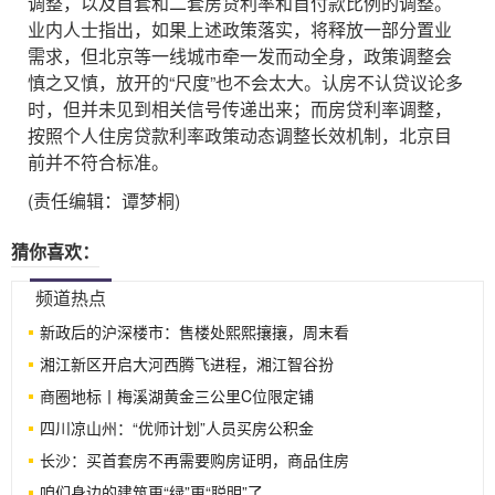
调整，以及首套和二套房贷利率和首付款比例的调整。
业内人士指出，如果上述政策落实，将释放一部分置业
需求，但北京等一线城市牵一发而动全身，政策调整会
慎之又慎，放开的“尺度”也不会太大。认房不认贷议论多
时，但并未见到相关信号传递出来；而房贷利率调整，
按照个人住房贷款利率政策动态调整长效机制，北京目
前并不符合标准。
(责任编辑：谭梦桐)
猜你喜欢：
频道热点
新政后的沪深楼市：售楼处熙熙攘攘，周末看
湘江新区开启大河西腾飞进程，湘江智谷扮
商圈地标丨梅溪湖黄金三公里C位限定铺
四川凉山州：“优师计划”人员买房公积金
长沙：买首套房不再需要购房证明，商品住房
咱们身边的建筑更“绿”更“聪明”了