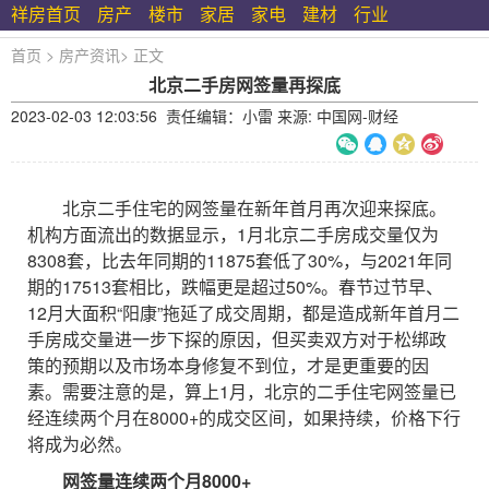
祥房首页
房产
楼市
家居
家电
建材
行业
首页
>
房产资讯
>
正文
北京二手房网签量再探底
2023-02-03 12:03:56 责任编辑：小雷 来源: 中国网-财经
北京二手住宅的网签量在新年首月再次迎来探底。
机构方面流出的数据显示，1月北京二手房成交量仅为
8308套，比去年同期的11875套低了30%，与2021年同
期的17513套相比，跌幅更是超过50%。春节过节早、
12月大面积“阳康”拖延了成交周期，都是造成新年首月二
手房成交量进一步下探的原因，但买卖双方对于松绑政
策的预期以及市场本身修复不到位，才是更重要的因
素。需要注意的是，算上1月，北京的二手住宅网签量已
经连续两个月在8000+的成交区间，如果持续，价格下行
将成为必然。
网签量连续两个月8000+