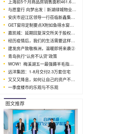
上海前5个月商品房销售面积461.66万平
与愿童行 向梦出发｜新湖绿城物业员工携
安庆市迎江区领导一行莅临新鑫集团参观
GET窗帘定制要点X附如鱼得水窗帘定制案
嘉凯城：延期回复深交所关于股权激励是否
经历疫情后，我们的生活需要这样的房子
建发房产致敬株洲，温暖即将来袭②
青岛执行“认房不认贷”政策
WOW！梅溪湖五一最强薅羊毛指南！！
远洋集团：1-8月交付2.3万套住宅
又又又降息，如何让自己的资产不缩水？
一季度楼市的乐观与不乐观
图文推荐