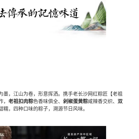
为墨，江山为卷，形意挥洒。携手老长沙网红粽匠【老祖
作，
老祖扣肉粽
色香味俱全、
剁椒蛋黄粽
咸辣香交织、
双
甜糯，四种口味的粽子，溯源节日风味。