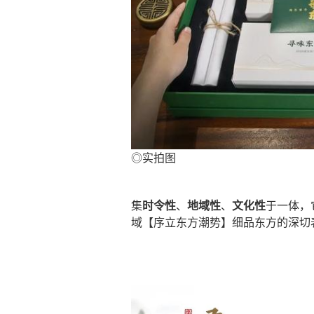
◎实拍图
集
时令性
、
地域性
、
文化性
于一体，
域【序立东方潮势】细品东方的深切