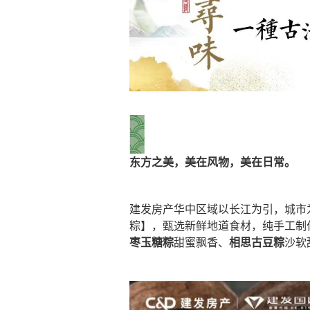
东方之美，美在风物，美在日常。
建发房产华中区域以长江为引，城市
粽】，甄选新鲜地道食材，纯手工制
枣玉糖粽
甜蜜飘香、
相思古豆粽
沙软