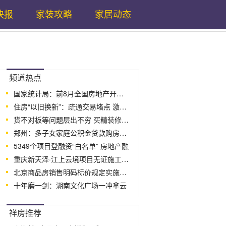
快报
家装攻略
家居动态
...
频道热点
国家统计局：前8月全国房地产开发投资下
住房“以旧换新”：疏通交易堵点 激活换
货不对板等问题层出不穷 买精装修房竟
郑州：多子女家庭公积金贷款购房最高可贷
5349个项目登融资“白名单” 房地产融
重庆新天泽·江上云境项目无证施工 开
北京商品房销售明码标价规定实施细则征
十年磨一剑：湖南文化广场一冲拿云
...
祥房推荐