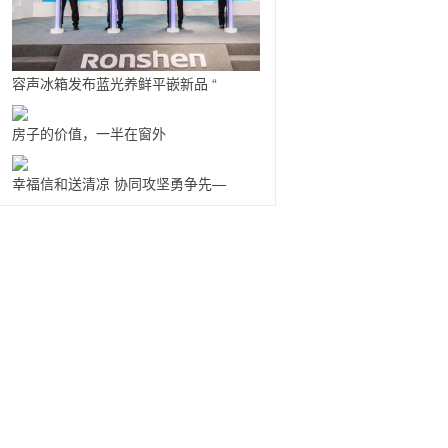
容声冰箱发布蓝光养鲜平嵌新品 “
房子的价值，一半在窗外
幸福信和送清凉 协同攻坚勇争先—