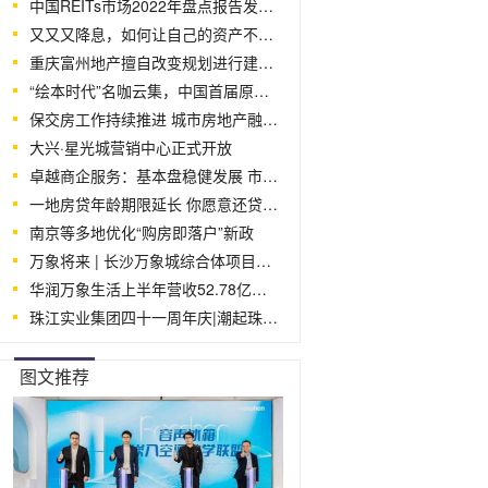
中国REITs市场2022年盘点报告发布：共上
又又又降息，如何让自己的资产不缩水？
重庆富州地产擅自改变规划进行建设被罚
“绘本时代”名咖云集，中国首届原创绘本
保交房工作持续推进 城市房地产融资协
大兴·星光城营销中心正式开放
卓越商企服务：基本盘稳健发展 市场化程
一地房贷年龄期限延长 你愿意还贷到80
南京等多地优化“购房即落户”新政
万象将来 | 长沙万象城综合体项目正式
华润万象生活上半年营收52.78亿元 同比
珠江实业集团四十一周年庆|潮起珠江，实
图文推荐