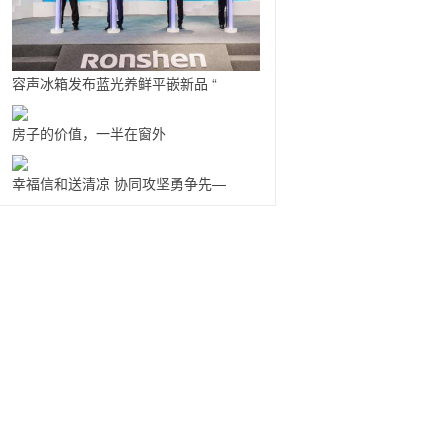
容声冰箱发布蓝光养鲜平嵌新品 “
房子的价值，一半在窗外
幸福信和送清凉 协同攻坚勇争先—