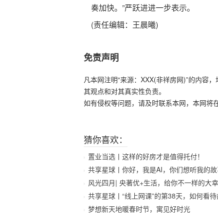
奏加快。”严跃进进一步表示。
(责任编辑：王晨曦)
免责声明
凡本网注明“来源：XXX(非祥房网)”的内
其观点和对其真实性负责。
如有侵权等问题，请及时联系本网，本网将
猜你喜欢：
置业当选丨这样的好房才是值得托付！
共享星球丨你好，我是AI，你们想听我的故
风光四月| 央著优+生活，给你不一样的大
共享星球丨“线上网课”的第38天，如何看
梦想新天地暖春时节，寓见好时光