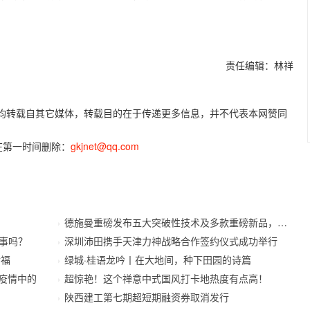
责任编辑：林祥
容，均转载自其它媒体，转载目的在于传递更多信息，并不代表本网赞同
在第一时间删除：
gkjnet@qq.com
德施曼重磅发布五大突破性技术及多款重磅新品，开启
事吗？
深圳沛田携手天津力神战略合作签约仪式成功举行
幸福
绿城·桂语龙吟丨在大地间，种下田园的诗篇
待疫情中的
超惊艳！这个禅意中式国风打卡地热度有点高！
陕西建工第七期超短期融资券取消发行