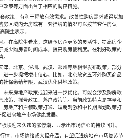
户政策等方面出台了相应的调控措施。
套政策，有利于释放有效需求。改善性购房需求或得以加
购房区域内无房或有一套挂牌的情况可以按首套住房认
”高院生表示。
。在高院生看来，这给予房企更多的灵活性，提高房企
于减少购房者时间成本，提高购房便利度。在利好政策的
势。
津、北京、深圳、武汉、郑州等地相继发布政策，部分
，进一步提振楼市信心。比如，北京放宽五环外购买商品
的社保缴纳年限，武汉优化供地政策。
未来房地产政策或迎来进一步优化。可能会涉及购房政
售政策、摇号政策、落户政策等。当前政策特点是存量和
、房地产和户籍政策打通、短期刺激和中长期规划政策打
于促进房地产市场健康发展。
板块迎来久违的涨停潮，显示出市场信心的持续回升。
行情，市场情绪或大幅升温，有望促进房地产市场复苏节