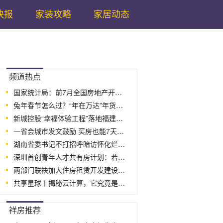
快报
家装攻略
家居动态
...
频道热点
国家统计局：前7月全国房地产开发投资677
兔年春节怎么过？“年在万达”年货大直播
新城控股“幸福体验工程”落地福建漳州
一省会城市发文鼓励 买房也能7天无理由
湖南省委书记不打招呼暗访怀化烂尾十余
深圳首创青年人才共有房计划：若房价上涨
两部门联袂加大住房租赁开发建设信贷支
共享星球丨揭秘云计算，它究竟是怎样影响
...
祥房推荐