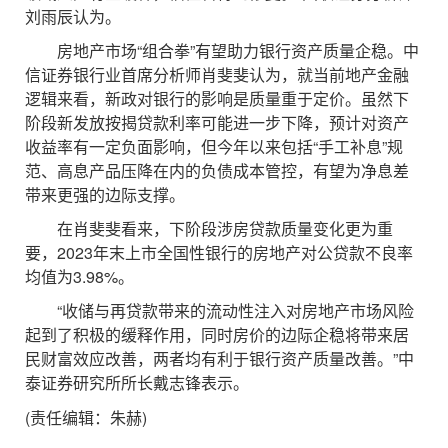
刘雨辰认为。
房地产市场“组合拳”有望助力银行资产质量企稳。中
信证券银行业首席分析师肖斐斐认为，就当前地产金融
逻辑来看，新政对银行的影响是质量重于定价。虽然下
阶段新发放按揭贷款利率可能进一步下降，预计对资产
收益率有一定负面影响，但今年以来包括“手工补息”规
范、高息产品压降在内的负债成本管控，有望为净息差
带来更强的边际支撑。
在肖斐斐看来，下阶段涉房贷款质量变化更为重
要，2023年末上市全国性银行的房地产对公贷款不良率
均值为3.98%。
“收储与再贷款带来的流动性注入对房地产市场风险
起到了积极的缓释作用，同时房价的边际企稳将带来居
民财富效应改善，两者均有利于银行资产质量改善。”中
泰证券研究所所长戴志锋表示。
(责任编辑：朱赫)