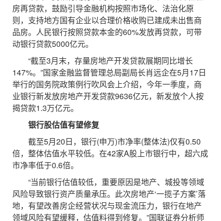
房再贷款，鼓励引导金融机构按照市场化、法治化原
则，支持地方国有企业以合理价格收购已建成未出售商
品房。人民银行按照贷款本金的60%发放再贷款，可带
动银行贷款5000亿元。
“截至3月末，存量房地产开发贷款展期同比增长
147%。”国家金融监督管理总局副局长肖远企在5月17日
举行的国务院政策例行吹风会上介绍，今年一季度，商
业银行新发放房地产开发贷款9636亿元，新发放个人按
揭贷款1.3万亿元。
银行股估值有望修复
截至5月20日，银行(申万)市净率(整体法)仅有0.50
倍，整体估值水平较低。在42家A股上市银行中，超六成
市净率低于0.6倍。
“当前银行估值较低，重要原因是地产、城投等领域
风险导致银行资产质量承压。此次房地产‘一揽子方案’落
地，有望改善房企经营状况与现金流压力，银行在地产
领域风险有望缓释，估值料得到修复。”国联证券分析师