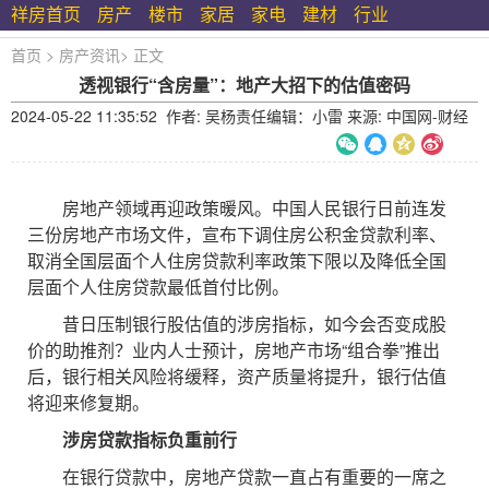
祥房首页
房产
楼市
家居
家电
建材
行业
首页
>
房产资讯
>
正文
透视银行“含房量”：地产大招下的估值密码
2024-05-22 11:35:52 作者: 吴杨责任编辑：小雷 来源: 中国网-财经
房地产领域再迎政策暖风。中国人民银行日前连发
三份房地产市场文件，宣布下调住房公积金贷款利率、
取消全国层面个人住房贷款利率政策下限以及降低全国
层面个人住房贷款最低首付比例。
昔日压制银行股估值的涉房指标，如今会否变成股
价的助推剂？业内人士预计，房地产市场“组合拳”推出
后，银行相关风险将缓释，资产质量将提升，银行估值
将迎来修复期。
涉房贷款指标负重前行
在银行贷款中，房地产贷款一直占有重要的一席之