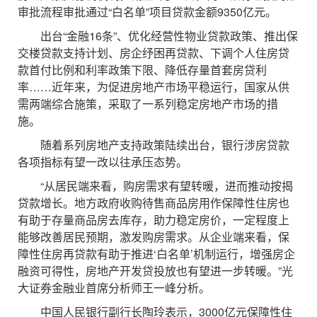
审批流程审批通过“白名单”项目贷款金额9350亿元。
出台“金融16条”、优化经营性物业贷款政策、推出保
交楼贷款支持计划、房企纾困再贷款、下调个人住房贷
款首付比例和利率政策下限、降低存量首套房贷利
率……近年来，为促进房地产市场平稳运行，国家从供
需两端综合施策，采取了一系列稳定房地产市场的措
施。
随着系列房地产支持政策陆续出台，银行涉房贷款
各项指标有望一改以往承压态势。
“从居民端来看，购房需求有望转暖，进而推动按揭
贷款增长。地方政府收购待售商品房用作保障性住房也
有助于存量商品房去库存，助力稳定房价，一定程度上
能够改善居民预期，激发购房需求。从企业端来看，保
障性住房再贷款有助于推进‘白名单’机制运行，增强房企
融资可得性，房地产开发贷投放也有望进一步转暖。”光
大证券金融业首席分析师王一峰分析。
中国人民银行副行长陶玲表示，3000亿元保障性住