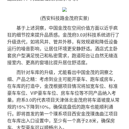
(西安科技路金茂府实景)
基于上述洞察，中国金茂在空间价值方面以近乎疯
狂的细节控来提升品质感。金茂府3.0对科技系统进行了
升级迭代，如将风井、管井外移，有效规避和降低设备
运行的噪音影响，让居住环境更安静舒适。酒店式主卧
套房户型满足悦己和私密需求，跑道阳台让自然无缝连
接室内、更高的窗墙比提升居住舒适度。
而针对车库的升级，尤能看出中国金茂的洞察之
细、产品之精：考虑到业主可能开豪车、跑车或房车，
在车库的打造中，金茂根据项目情况将加宽车位、标准
豪车车位、VIP豪车车位、房车车位等不同产品纳入考
量。府系3.0的代表项目天津体北金茂府将车道坡度从常
规的15%下降到10%，确保底盘低的跑车也能顺利通
行。即将首发的第一个璞系项目西安金茂璞逸曲江项目
在车库出入口设置中，至少有一个高于2.8米，确保房
车、大型豪车可以顺畅出入。