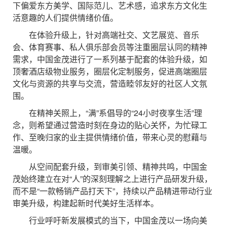
下偏爱东方美学、国际范儿、艺术感，追求东方文化生
活意趣的人们提供情绪价值。
在体验升级上，针对高端社交、文艺展览、音乐
会、体育赛事、私人俱乐部会员等注重圈层认同的精神
需求，中国金茂进行了一系列基于配套的体验升级，如
顶奢酒店级物业服务，圈层化定制服务，促进高端圈层
文化与资源的共享与交流，营造睦邻友好的社区人文氛
围。
在精神关照上，“满”系倡导的“24小时夜享生活”理
念，则希望通过营造时刻在身边的贴心关怀，为忙碌工
作、至晚归家的业主提供情绪价值，带来心灵的慰藉与
温暖。
从空间配套升级，到审美引领、精神共鸣，中国金
茂始终建立在对“人”的深刻理解之上进行产品研发升级，
而不是“一款畅销产品打天下”，持续以产品精进带动行业
审美升级，构建起新时代美好生活样本。
行业呼吁新发展模式的当下，中国金茂以一场向美