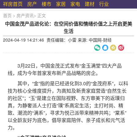
祥房首页
房产
楼市
家居
家电
建材
行业
首页
>
房产资讯
>
正文
中国金茂产品进化论：在空间价值和情绪价值之上开启更美
生活
2024-04-19 14:21:46 责任编辑：小雷 来源: 中国网-财经
3月22日，中国金茂正式发布“金玉满堂”四大产品
线，成为今年首家发布新产品战略的房企。
其中，“金”指的是已经进化到3.0的“金茂府系”，以科
技为核心全维度提升，为高知及新贵家庭营造“自然生长
的社区”；“玉”是建立在国际视野、东方审美下的返璞归
真，为静奢派人士打造“璞”系高定生活；主打时尚、精
致、潮流的“满系”，寻求为悦己派带来精神共鸣；“棠系”
以全龄友好为底色，倡导家庭陪伴、亲子成长和元气活
力。