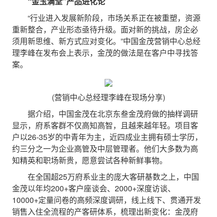
“金玉满堂”产品进化论
“行业进入发展新阶段，市场关系正在被重塑，资源
重新整合，产业形态亟待升级。面对新的挑战，房企必
须用新思维、新方式应对变化。”中国金茂营销中心总经
理李峰在发布会上表示，金茂的做法是在客户中寻找答
案。
(营销中心总经理李峰在现场分享)
据介绍，中国金茂在北京东叁金茂府做的抽样调研
显示，府系客群不仅高知高智，且越来越年轻。项目客
户以26-35岁的中青年为主，近四成业主拥有硕士学历，
约三分之一为企业高管及中层管理者。他们大多数为高
知精英和职场新贵，愿意尝试各种新鲜事物。
在全国超25万府系业主的庞大客研基数之上，中国
金茂以年均200+客户座谈会、2000+深度访谈、
10000+定量问卷的高频深度调研，线上线下、贯通开发
销售入住全流程的产客研体系，梳理出新变化：金茂府