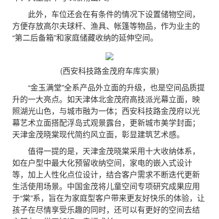
此外，车位还会在有条件的情况下设置储物空间，
方便存放高尔夫球杆、渔具、帐篷等物品，作为业主的
“第二后备箱”和家庭储藏收纳的延伸空间。
(西安科技路金茂府车库实景)
“金玉满堂”全系产品外立面的升级，也是空间品质提
升的一大亮点。如天津体北金茂府高技派光幕立面，映
照湖光山色，与城市融为一体；西安科技路金茂府以光
幕艺术立面搭配浮岛式观景露台，更新城市美学封面；
天津金茂晓棠现代简约风立面，彰显建筑艺术感。
值得一提的是，天津金茂晓棠采用十大收纳体系，
如在户型中最大化预留收纳空间，家电的嵌入式设计
等，加上人性化点位设计，结合客户需求不断迭代更新
生活使用场景。中国金茂将儿童空间专项研究成果应用
于“棠”系，旨在为家庭型客户带来更友好快乐的体验，让
孩子在尽情享受乐趣的同时，还可以有更好的空间去结