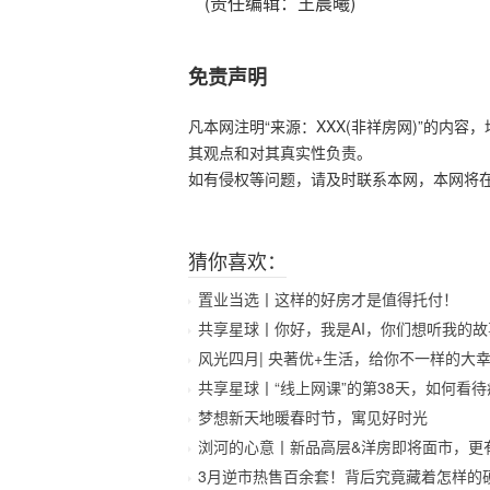
(责任编辑：王晨曦)
免责声明
凡本网注明“来源：XXX(非祥房网)”的内
其观点和对其真实性负责。
如有侵权等问题，请及时联系本网，本网将
猜你喜欢：
置业当选丨这样的好房才是值得托付！
共享星球丨你好，我是AI，你们想听我的故
风光四月| 央著优+生活，给你不一样的大
共享星球丨“线上网课”的第38天，如何看
梦想新天地暖春时节，寓见好时光
浏河的心意丨新品高层&洋房即将面市，更
3月逆市热售百余套！背后究竟藏着怎样的