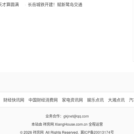
天才算圆满
长岳城铁开建！赋新鹭岛交通
财经快讯网
中国财经消费网
家电资讯网
娱乐点讯
大湘点讯
汽
业务合作：
gkjnet@qq.com
本站由 祥房网 XiangHouse.com.cn 全程运营
© 2026
祥房网
All Rights Reserved.
冀ICP备20013174号