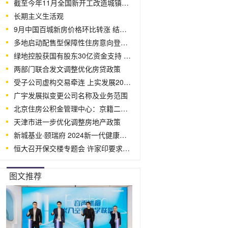
截至今年11月全国新开工改造城镇老旧小
长期主义生活观
9月中国百城新房价格环比转涨 结束“四
多地启动配售型保障性住房意向登记工作
绿地控股获国有股东30亿资金支持 增强
两部门联合发文调整优化房贷政策
受子公司虚构交易牵连 上实发展2021年
广宇发展拟变更公司名称及业务范围
北京住房公积金管理中心：京籍二孩以上家
天津市进一步优化调整房地产政策
新城基业·颐瑞府 2024新一代健康生活
恒大召开保交楼专题会 许家印要求确保
图文推荐