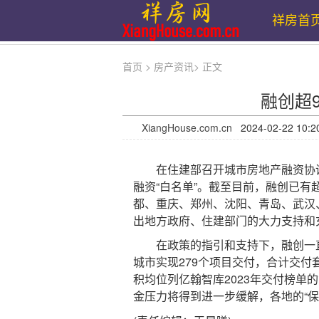
祥房首
首页
>
房产资讯
>
正文
融创超9
XiangHouse.com.cn
2024-02-22 
在住建部召开城市房地产融资协调
融资“白名单”。截至目前，融创已有
都、重庆、郑州、沈阳、青岛、武汉
出地方政府、住建部门的大力支持和
在政策的指引和支持下，融创一直是行
城市实现279个项目交付，合计交付
积均位列亿翰智库2023年交付榜单
金压力将得到进一步缓解，各地的“保