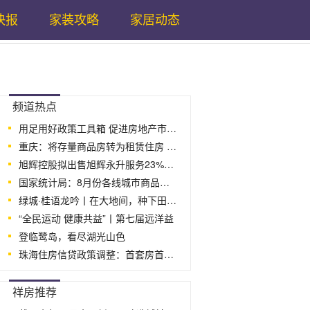
快报
家装攻略
家居动态
...
频道热点
用足用好政策工具箱 促进房地产市场平
重庆：将存量商品房转为租赁住房 促房市
旭辉控股拟出售旭辉永升服务23%股份，已
国家统计局：8月份各线城市商品住宅销售
绿城·桂语龙吟丨在大地间，种下田园的诗
“全民运动 健康共益”丨第七届远洋益
登临鹭岛，看尽湖光山色
珠海住房信贷政策调整：首套房首付最低15
...
祥房推荐