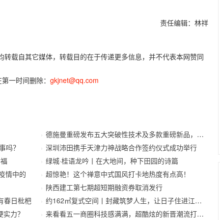
责任编辑：林祥
容，均转载自其它媒体，转载目的在于传递更多信息，并不代表本网赞同
在第一时间删除：
gkjnet@qq.com
德施曼重磅发布五大突破性技术及多款重磅新品，开启
事吗？
深圳沛田携手天津力神战略合作签约仪式成功举行
幸福
绿城·桂语龙吟丨在大地间，种下田园的诗篇
待疫情中的
超惊艳！这个禅意中式国风打卡地热度有点高！
陕西建工第七期超短期融资券取消发行
有春日枇杷
约162㎡复式空间丨封藏筑梦人生，让日子住进江南里
硬实力？
来看看五一商圈科技感满满，超酷炫的新晋潮流打卡地