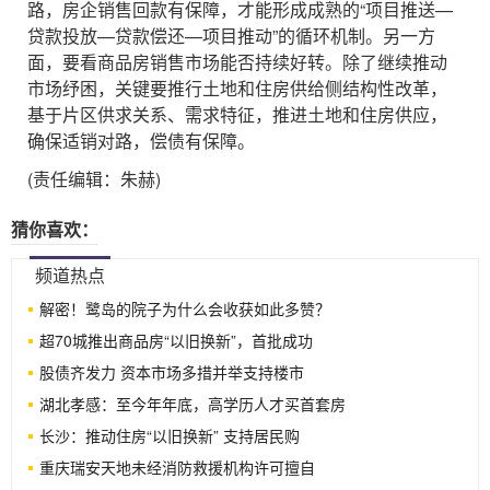
路，房企销售回款有保障，才能形成成熟的“项目推送—
贷款投放—贷款偿还—项目推动”的循环机制。另一方
面，要看商品房销售市场能否持续好转。除了继续推动
市场纾困，关键要推行土地和住房供给侧结构性改革，
基于片区供求关系、需求特征，推进土地和住房供应，
确保适销对路，偿债有保障。
(责任编辑：朱赫)
猜你喜欢：
频道热点
解密！鹭岛的院子为什么会收获如此多赞？
超70城推出商品房“以旧换新”，首批成功
股债齐发力 资本市场多措并举支持楼市
湖北孝感：至今年年底，高学历人才买首套房
长沙：推动住房“以旧换新” 支持居民购
重庆瑞安天地未经消防救援机构许可擅自