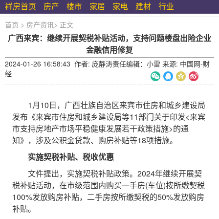
祥房首页
房产
楼市
家居
家电
建材
行业
首页
>
房产资讯
>
正文
广西来宾：继续开展契税补贴活动，支持问题楼盘出险企业
金融信用修复
2024-01-26 16:58:43 作者: 庞静涛责任编辑：小雷 来源: 中国网-财
经
1月10日，广西壮族自治区来宾市住房和城乡建设局
发布《来宾市住房和城乡建设局等11部门关于印发<来宾
市支持房地产市场平稳健康发展若干政策措施>的通
知》，涉及公积金贷款、购房补贴等18项措施。
实施契税补贴、税收优惠
文件提出，实施契税补贴政策。2024年继续开展契
税补贴活动，在市级范围内购买一手房(车位)按所缴契税
100%发放购房补贴，二手房按所缴契税的50%发放购房
补贴。