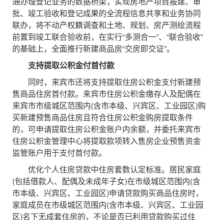
通办理登记业务的数据桥梁，实现房地产项目报建、审
批、竣工验收和登记成果的全流程信息共享和业务协同
联办，将不动产权籍调查和土地、规划、房产测绘流程
前置到竣工联合验收前，在实行“多测合一”、“联合验收”
的基础上，全面推行新建商品房“交房即交证”。
支持提取公积金付首付款
同时，来宾市还将支持提取住房公积金支付新建预
售商品住房首付款。来宾市住房公积金缴存人及配偶在
来宾市市级城区范围内(含市本级、兴宾区、工业园区)购
买新建预售商品住房且符合住房公积金购房提取条件
的，可申请提取住房公积金账户内余额，并委托来宾市
住房公积金管理中心将提取款项转入售房企业预售资金
监管账户用于支付首付款。
优化个人住房贷款中住房套数认定标准。居民家庭
(包括借款人、配偶及未成年子女)在市级城区范围内(含
市本级、兴宾区、工业园区)申请贷款购买商品住房时，
家庭成员在市级城区范围内(含市本级、兴宾区、工业园
区)名下无成套住房的，不论是否已利用贷款购买过住