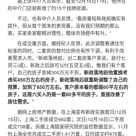
据上述中介人员表示，截至12月16日17时，他所在
的中介门店就新增了约15个挂牌房源。
不过，也有中介人员反馈，“看房量较新政前确实有
提升，但从首个周末的表现看，没有我们预期的那么
高，买家卖家都相对理性，整体市场稳中有升。”
在成交量方面，据经纪人反馈，此次调整普通住宅
标准的同时，二套房的首付比例也有所下调，有利于改
善需求入市。“新政落地前，对二套房客户来说，是付七
贷三(成)，新政之后就可以付五贷五(成)，像我们有个客
户，自己的房子卖掉300万元不到，
新政落地前他置换考
虑买450万左右的房子，新政落地后就重新调整了自己的
预算，加到了650万左右。客户原本看的都是60平左右的
房子，这周六买入的是一套80多平的房子，直接改善了
居住需求。”
据网上房地产数据，在上海宣布新政实施首日(12月
15日)，上海二手房成交662套；次日(12月16日)二手房
成交738套。另据上海链家研究院的监控数据显示，11月
份上海全市共成交二手房1.41万套，日均成交约470套。