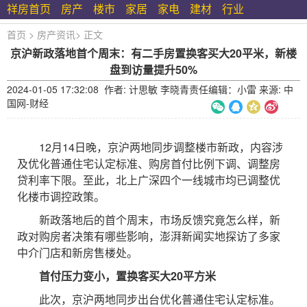
祥房首页
房产
楼市
家居
家电
建材
行业
首页
>
房产资讯
>
正文
京沪新政落地首个周末：有二手房置换客买大20平米，新楼
盘到访量提升50%
2024-01-05 17:32:08 作者: 计思敏 李晓青责任编辑：小雷 来源: 中
国网-财经
12月14日晚，京沪两地同步调整楼市新政，内容涉
及优化普通住宅认定标准、购房首付比例下调、调整房
贷利率下限。至此，北上广深四个一线城市均已调整优
化楼市调控政策。
新政落地后的首个周末，市场反馈究竟怎么样，新
政对购房者决策有哪些影响，澎湃新闻实地探访了多家
中介门店和新房售楼处。
首付压力变小，置换客买大20平方米
此次，京沪两地同步出台优化普通住宅认定标准。