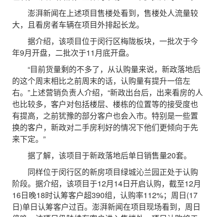
澎湃新闻在上述项目售楼处看到，售楼处人流量较
大，且看房者车辆在项目外排起长龙。
据介绍，该项目位于闵行区梅陇板块，一批次于今
年9月开盘，二批次于11月底开盘。
“目前货量剩的不多了，从认购量来说，新政落地后
的这个周末相比之前周末的话，认购量有提升一倍左
右。”上述营销负责人介绍，“新政出台后，出来看房的人
也比较多，客户对包括楼层、楼栋的位置等的接受度也
有提高，之前犹豫的部分客户也会入市。特别是一些置
换的客户，新政对二手房利好的情况下他们更倾向于先
来下定。”
据了解，该项目于新政落地后单日销售量20套。
同样位于闵行区的新房项目绿城沁兰园正处于认购
阶段。据介绍，该项目于12月14日开启认购，截至12月
16日晚18时认筹客户超390组，认购率112%；周日(17
日)单日认筹客户过百。澎湃新闻在项目现场看到，周日