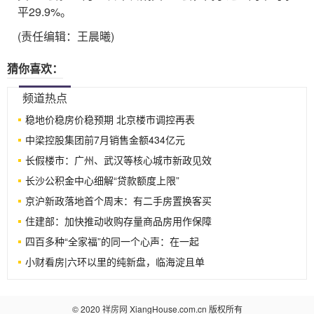
平29.9%。
(责任编辑：王晨曦)
猜你喜欢：
频道热点
稳地价稳房价稳预期 北京楼市调控再表
中梁控股集团前7月销售金额434亿元
长假楼市：广州、武汉等核心城市新政见效
长沙公积金中心细解“贷款额度上限”
京沪新政落地首个周末：有二手房置换客买
住建部：加快推动收购存量商品房用作保障
四百多种“全家福”的同一个心声：在一起
小财看房|六环以里的纯新盘，临海淀且单
© 2020
祥房网
XiangHouse.com.cn 版权所有