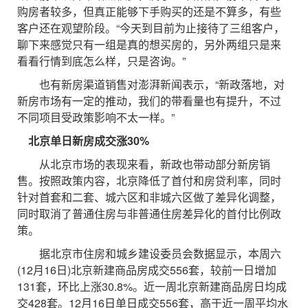
购房者较多，但真正能够下手购买的还是不算多，有些
客户还在观望阶段。“今天到目前为止接待了三组客户，
聊下来感觉只有一组是真的想买房的，另外两组只是来
看看行情到底怎么样，只是咨询。”
也有新房渠道销售对澎湃新闻表示，“新政落地，对
新房市场有一定的推动，我们的带看量也有提升，不过
不同项目受政策影响不太一样。”
北京单日新房成交涨30%
从北京市场的表现来看，新政也带动部分新房销
售。按照政策内容，北京降低了首付和房贷利率，同时
针对首套和二套、城六区和非城六区做了差异化调整，
同时取消了普通住房与非普通住房差异化的首付比例政
策。
据北京市住房和城乡建设委员会数据显示，本周六
(12月16日)北京新建商品房成交556套，较前一日增加
131套，环比上涨30.8%。近一周北京新建商品房日均成
交428套。12月16日单日成交556套，高于近一周平均水