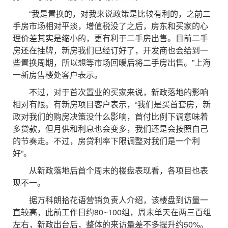
“我是置换的，对我来说政策是比较有利的，之前二
手房市场相对平淡，增值税没了之后，房东和买家的心
理价差其实是缩小的，更有利于二手房出售。目前二手
房还在挂牌，新房我们已经订好了，开发商也会给到一
些置换周期，所以想等市场回暖后将二手房出售。”上海
一新房售楼处客户表示。
不过，对于首次置业的买家来说，新政落地的影响
相对有限。有新房项目客户表示，“我们是买首套房，新
政对我们的购房决策没什么影响，首付比例下调意味着
多贷款，但月供和利息也会变多，我们还是会按照自己
的节奏走。不过，房贷利率下限调整对我们是一个利
好”。
从新政落地后首个周末的楼盘表现看，各项目也表
现不一。
据万科朗拾花语营销负责人介绍，该楼盘到访量一
直较高，此前工作日约80~100组，周末单天在两三百组
左右，新政出台后，整体的来访量差不多提升约50%。