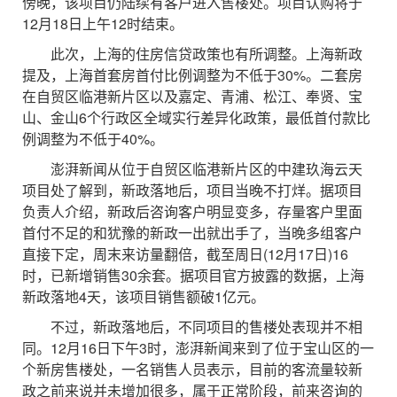
傍晚，该项目仍陆续有客户进入售楼处。项目认购将于
12月18日上午12时结束。
此次，上海的住房信贷政策也有所调整。上海新政
提及，上海首套房首付比例调整为不低于30%。二套房
在自贸区临港新片区以及嘉定、青浦、松江、奉贤、宝
山、金山6个行政区全域实行差异化政策，最低首付款比
例调整为不低于40%。
澎湃新闻从位于自贸区临港新片区的中建玖海云天
项目处了解到，新政落地后，项目当晚不打烊。据项目
负责人介绍，新政后咨询客户明显变多，存量客户里面
首付不足的和犹豫的新政一出就出手了，当晚多组客户
直接下定，周末来访量翻倍，截至周日(12月17日)16
时，已新增销售30余套。据项目官方披露的数据，上海
新政落地4天，该项目销售额破1亿元。
不过，新政落地后，不同项目的售楼处表现并不相
同。12月16日下午3时，澎湃新闻来到了位于宝山区的一
个新房售楼处，一名销售人员表示，目前的客流量较新
政之前来说并未增加很多，属于正常阶段，前来咨询的