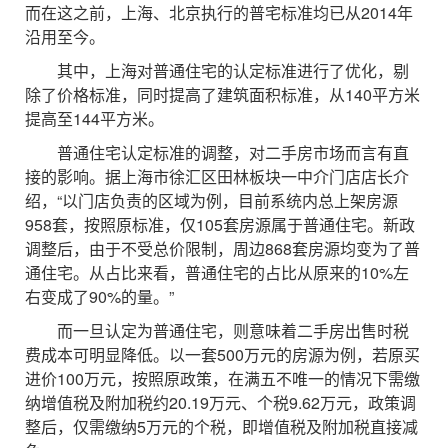
而在这之前，上海、北京执行的普宅标准均已从2014年
沿用至今。
其中，上海对普通住宅的认定标准进行了优化，剔
除了价格标准，同时提高了建筑面积标准，从140平方米
提高至144平方米。
普通住宅认定标准的调整，对二手房市场而言有直
接的影响。据上海市徐汇区田林板块一中介门店店长介
绍，“以门店负责的区域为例，目前系统内总上架房源
958套，按照原标准，仅105套房源属于普通住宅。新政
调整后，由于不受总价限制，周边868套房源均变为了普
通住宅。从占比来看，普通住宅的占比从原来的10%左
右变成了90%的量。”
而一旦认定为普通住宅，则意味着二手房出售时税
费成本可明显降低。以一套500万元的房源为例，若原买
进价100万元，按照原政策，在满五不唯一的情况下需缴
纳增值税及附加税约20.19万元、个税9.62万元，政策调
整后，仅需缴纳5万元的个税，即增值税及附加税直接减