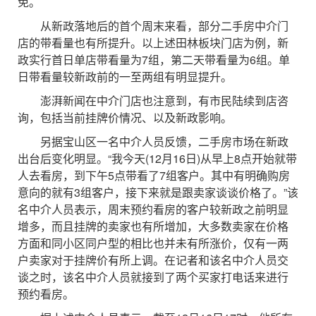
免。
从新政落地后的首个周末来看，部分二手房中介门
店的带看量也有所提升。以上述田林板块门店为例，新
政实行首日单店带看量为7组，第二天带看量为6组。单
日带看量较新政前的一至两组有明显提升。
澎湃新闻在中介门店也注意到，有市民陆续到店咨
询，包括当前挂牌价情况、以及新政影响。
另据宝山区一名中介人员反馈，二手房市场在新政
出台后变化明显。“我今天(12月16日)从早上8点开始就带
人去看房，到下午5点带看了7组客户。其中有明确购房
意向的就有3组客户，接下来就是跟卖家谈谈价格了。”该
名中介人员表示，周末预约看房的客户较新政之前明显
增多，而且挂牌的卖家也有所增加，大多数卖家在价格
方面和同小区同户型的相比也并未有所涨价，仅有一两
户卖家对于挂牌价有所上调。在记者和该名中介人员交
谈之时，该名中介人员就接到了两个买家打电话来进行
预约看房。