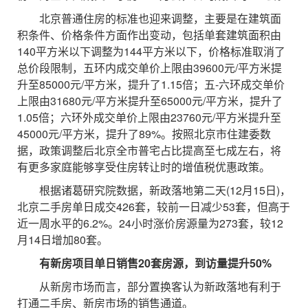
北京普通住房的标准也迎来调整，主要是在建筑面
积条件、价格条件方面作出变动，包括单套建筑面积由
140平方米以下调整为144平方米以下，价格标准取消了
总价段限制，五环内成交单价上限由39600元/平方米提
升至85000元/平方米，提升了1.15倍；五-六环成交单价
上限由31680元/平方米提升至65000元/平方米，提升了
1.05倍；六环外成交单价上限由23760元/平方米提升至
45000元/平方米，提升了89%。按照北京市住建委数
据，政策调整后北京全市普宅占比提高至七成左右，将
有更多家庭能够享受住房转让时的增值税优惠政策。
根据诸葛研究院数据，新政落地第二天(12月15日)，
北京二手房单日成交426套，较前一日减少53套，但高于
近一周水平的6.2%。24小时涨价房源量为273套，较12
月14日增加80套。
有新房项目单日销售20套房源，到访量提升50%
从新房市场而言，部分置换客认为新政落地有利于
打通二手房、新房市场的销售通道。