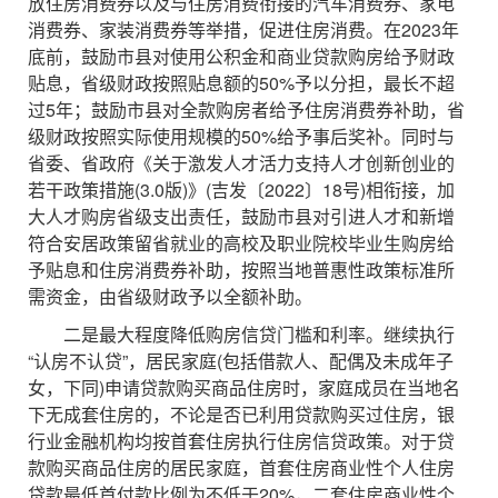
放住房消费券以及与住房消费衔接的汽车消费券、家电
消费券、家装消费券等举措，促进住房消费。在2023年
底前，鼓励市县对使用公积金和商业贷款购房给予财政
贴息，省级财政按照贴息额的50%予以分担，最长不超
过5年；鼓励市县对全款购房者给予住房消费券补助，省
级财政按照实际使用规模的50%给予事后奖补。同时与
省委、省政府《关于激发人才活力支持人才创新创业的
若干政策措施(3.0版)》(吉发〔2022〕18号)相衔接，加
大人才购房省级支出责任，鼓励市县对引进人才和新增
符合安居政策留省就业的高校及职业院校毕业生购房给
予贴息和住房消费券补助，按照当地普惠性政策标准所
需资金，由省级财政予以全额补助。
二是最大程度降低购房信贷门槛和利率。继续执行
“认房不认贷”，居民家庭(包括借款人、配偶及未成年子
女，下同)申请贷款购买商品住房时，家庭成员在当地名
下无成套住房的，不论是否已利用贷款购买过住房，银
行业金融机构均按首套住房执行住房信贷政策。对于贷
款购买商品住房的居民家庭，首套住房商业性个人住房
贷款最低首付款比例为不低于20%，二套住房商业性个