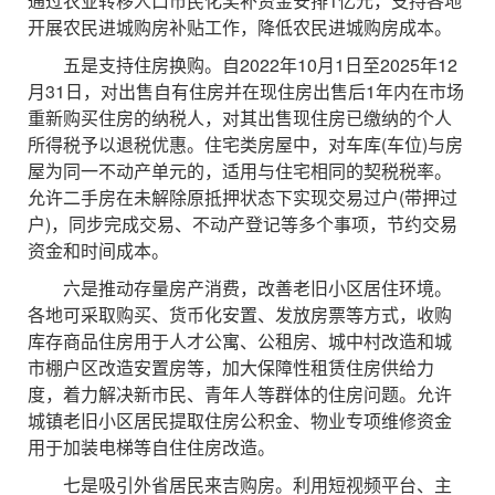
通过农业转移人口市民化奖补资金安排1亿元，支持各地
开展农民进城购房补贴工作，降低农民进城购房成本。
五是支持住房换购。自2022年10月1日至2025年12
月31日，对出售自有住房并在现住房出售后1年内在市场
重新购买住房的纳税人，对其出售现住房已缴纳的个人
所得税予以退税优惠。住宅类房屋中，对车库(车位)与房
屋为同一不动产单元的，适用与住宅相同的契税税率。
允许二手房在未解除原抵押状态下实现交易过户(带押过
户)，同步完成交易、不动产登记等多个事项，节约交易
资金和时间成本。
六是推动存量房产消费，改善老旧小区居住环境。
各地可采取购买、货币化安置、发放房票等方式，收购
库存商品住房用于人才公寓、公租房、城中村改造和城
市棚户区改造安置房等，加大保障性租赁住房供给力
度，着力解决新市民、青年人等群体的住房问题。允许
城镇老旧小区居民提取住房公积金、物业专项维修资金
用于加装电梯等自住住房改造。
七是吸引外省居民来吉购房。利用短视频平台、主