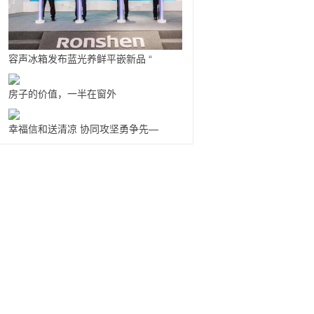
容声冰箱发布蓝光养鲜平嵌新品 “
房子的价值，一半在窗外
幸福信和送清凉 协同攻坚勇争先—