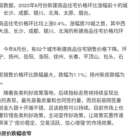
据，2023年8月份新建商品住宅价格环比涨幅前十的城
、长沙、成都、银川、北海、太原、烟台。
住宅价格环比均上涨0.4%，涨幅居70城之首，其中西
大连、长沙、成都、银川、北海的新建商品住宅价格均环
年8月份，有52个城市新建商品住宅销售价格下降。环
宁、扬州、岳阳、洛阳、徐州、长春、平顶山、包头、石
售价格环比跌幅最大，跌幅为1.1%；扬州新房跌幅为
%。
随着各类利好政策落地，后续指标走势将持续呈现出
极的表现，最先是看房量和合同签约量，而目前是网签量
说金九银十开端不错，且该趋势可以持续。目前市场上也
要珍惜各类利好政策，主动宣传好政策，让政策实惠传递
带来了“房价稳定、交易活跃、信心增强”的市场效果。
市房价跌幅收窄