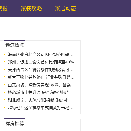
快报
家装攻略
家居动态
...
频道热点
海南庆豪房地产公司因不规范明码标价被
郑州：促进二套房首付比例降至40％
天津西青区：符合条件的购房者可以获得最
新大正物业并购终止 行业并购日趋理性
山东禹城：购新房实现“网签、备案即入学
核心城市土拍升温 房企积极“补货”
湖北咸宁：实施“以旧换新”购房补贴，买新
超惊艳！这个禅意中式国风打卡地热度有点
...
祥房推荐