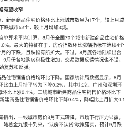
幅有望收窄
新建商品住宅价格环比上涨城市数量为17个，较上月减
下跌城市52个，较上月增加3城。
算术平均计算，8月份全国70个城市新建商品住宅价格
-0.6%。最大的特征在于，房价指数环比涨幅指标在连续4个
个月的下跌，且跌幅有所扩大。不过，8月底各地陆续出台
。9月份各地购房积极性增加，交易数据反馈情况也不错，
强劲复苏和反弹。
品住宅销售价格均环比下降。国家统计局数据显示，8月
比由上月持平转为下降0.2%，其中北京、广州和深圳环
，上海环比上涨0.1%；二线城市新建商品住宅销售价格环比下
新建商品住宅销售价格环比下降0.4%，降幅比上月扩大0.1
指出，一线城市房价8月正式转降，市场下行压力显露，
随着金九银十到来，“认房不认贷”政策落实，预计9月跌