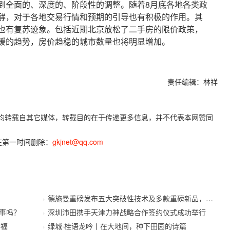
全面的、深度的、阶段性的调整。随着8月底各地各类政
酵，对于各地交易行情和预期的引导也有积极的作用。其
也有复苏迹象。包括近期北京放松了二手房的限价政策，
暖的趋势，房价趋稳的城市数量也将明显增加。
责任编辑：林祥
容，均转载自其它媒体，转载目的在于传递更多信息，并不代表本网赞同
在第一时间删除：
gkjnet@qq.com
德施曼重磅发布五大突破性技术及多款重磅新品，开启
事吗？
深圳沛田携手天津力神战略合作签约仪式成功举行
幸福
绿城·桂语龙吟丨在大地间，种下田园的诗篇