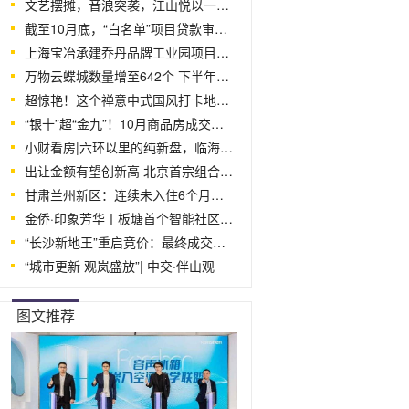
文艺摆摊，音浪突袭，江山悦以一场音乐节掀
截至10月底，“白名单”项目贷款审批通过
上海宝冶承建乔丹品牌工业园项目召开立
万物云蝶城数量增至642个 下半年预计对
超惊艳！这个禅意中式国风打卡地热度有点
“银十”超“金九”！10月商品房成交同比
小财看房|六环以里的纯新盘，临海淀且单
出让金额有望创新高 北京首宗组合地块
甘肃兰州新区：连续未入住6个月以上的空
金侨·印象芳华丨板塘首个智能社区，以尊
“长沙新地王”重启竞价：最终成交价29.8
“城市更新 观岚盛放”| 中交·伴山观
图文推荐