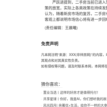
严跃进提到，二手房当前已进入到
策的放宽，实际上各类政策在持续发
认为，随着新房市场的复苏，二手房
客观上都说明市场信心将有进一步回
(责任编辑：王晨曦)
免责声明
凡本网注明“来源：XXX(非祥房网)”的内
其观点和对其真实性负责。
如有侵权等问题，请及时联系本网，本网将
猜你喜欢：
置业当选丨这样的好房才是值得托付！
共享星球丨你好，我是AI，你们想听我的故
风光四月| 央著优+生活，给你不一样的大