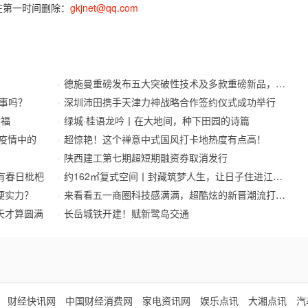
在第一时间删除：
gkjnet@qq.com
德施曼重磅发布五大突破性技术及多款重磅新品，开启
事吗？
深圳沛田携手天津力神战略合作签约仪式成功举行
幸福
绿城·桂语龙吟丨在大地间，种下田园的诗篇
待疫情中的
超惊艳！这个禅意中式国风打卡地热度有点高！
陕西建工第七期超短期融资券取消发行
有春日枇杷
约162㎡复式空间丨封藏筑梦人生，让日子住进江南里
硬实力？
来看看五一商圈科技感满满，超酷炫的新晋潮流打卡地
天才算圆满
长岳城铁开建！赋新鹭岛交通
财经快讯网
中国财经消费网
家电资讯网
娱乐点讯
大湘点讯
汽