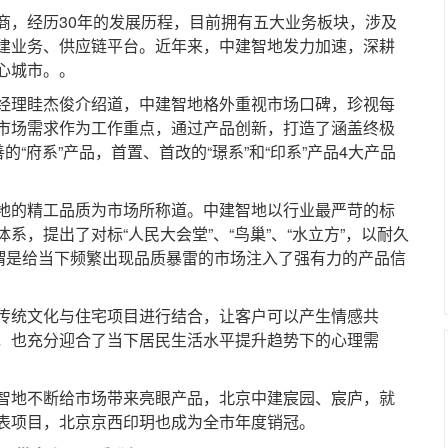
，经历30年的发展历程，目前拥有五大业务板块，涉及
建业务、供应链平台。近年来，中建智地发力加速，深耕
心城市。。
理眭杰俊介绍道，中建智地格外重视市场口碑，珍视每
市场需求作为工作重点，通过产品创新，打造了涵盖终极
的“府系”产品，首置、首改的“璟系”和“印系”产品4大产品
的精工品质为市场所称道。中建智地以行业最严苛的标
系，提出了对标“人民大会堂”、“鸟巢”、“水立方”，以耐久
可谓是给当下频繁出现品质暴雷的市场注入了强有力的产品信
统文化与住宅项目进行结合，让客户可以产生情感共
，也充分迎合了当下居民生活水平提升趋势下的心理需
地不断给市场带来亮眼产品，北京中建宸园、宸庐，就
表项目，北京京西印玥也成为全市年度销冠。