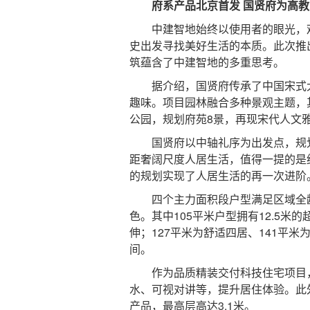
府系产品北京首发 国贤府为高教
中建智地始终以使用者的眼光，观
史出发寻找美好生活的本质。此次推
筑蕴含了中建智地的多重思考。
据介绍，国贤府传承了中国宋式大
趣味。项目园林融合多种景观主题，其
公园，规划府苑8景，再现宋代人文
国贤府以中轴礼序为出发点，规划
距奢阔尺度人居生活，值得一提的是
的规划实现了人居生活的再一次进阶
四个主力面积段户型满足区域全龄客
色。其中105平米户型拥有12.5
伸；127平米为舒适四居、141平
间。
作为品质精装交付科技住宅项目，
水、可视对讲等，提升居住体验。此
产品，最高层高达3.1米。