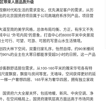
区带来人居品质升级
察时代和生活的需求变化，优先满足客户的需求，从历
出的北京国贤府项目属于公司高端府系序列产品，项目营
道至简的美学风格，总体布局均衡、方正，有序又不失
中以 “外宅内苑”的意象，打造中心约6000平米中央景观
雅士可行、可望、可游、可居的写意山水生活情境。
四大林下空间，双重归家礼序，怡然自得，约90米楼间
约90%的业主在大寒日都能享受超3小时的日照，这一产品
。
群舒适居住需求，从100-160平米的雅宋华宅各有特
米的超尺度飘窗，飘窗与房间等宽，无墙垛，空间获得更好的延
米为一梯一户奢想四居、165平米为奢华四居，拥有独立家政
国贤府六大全屋关怀，包括地暖、新风、中央空调、净
外，在空间格局上，国贤府建筑层高方面远高于市场同类