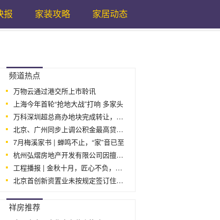
快报
家装攻略
家居动态
...
频道热点
万物云通过港交所上市聆讯
上海今年首轮“抢地大战”打响 多家头
万科深圳超总商办地块完成转让，大股东深
北京、广州同步上调公积金最高贷款额度
7月梅溪家书 | 蝉鸣不止，“家”音已至
杭州弘熠房地产开发有限公司因擅自设置
工程播报 | 金秋十月，匠心不负，渐入“家
北京首创新资置业未按规定签订住房租赁
...
祥房推荐