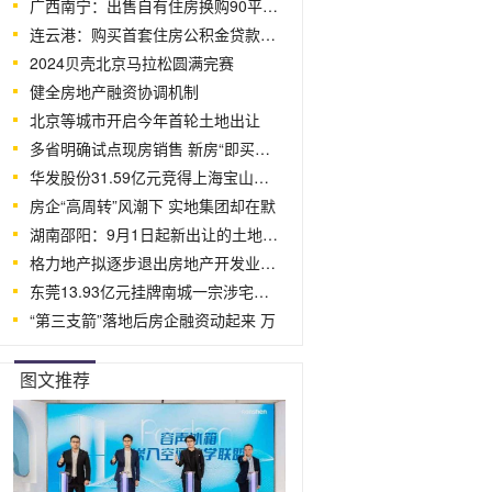
广西南宁：出售自有住房换购90平米以下新
连云港：购买首套住房公积金贷款首付比例
2024贝壳北京马拉松圆满完赛
健全房地产融资协调机制
北京等城市开启今年首轮土地出让
多省明确试点现房销售 新房“即买即交
华发股份31.59亿元竞得上海宝山顾村宅
房企“高周转”风潮下 实地集团却在默
湖南邵阳：9月1日起新出让的土地，未明确预
格力地产拟逐步退出房地产开发业务 置
东莞13.93亿元挂牌南城一宗涉宅用地 未
“第三支箭”落地后房企融资动起来 万
图文推荐