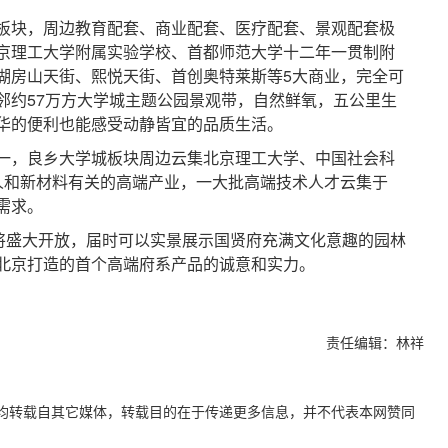
块，周边教育配套、商业配套、医疗配套、景观配套极
京理工大学附属实验学校、首都师范大学十二年一贯制附
湖房山天街、熙悦天街、首创奥特莱斯等5大商业，完全可
邻约57万方大学城主题公园景观带，自然鲜氧，五公里生
华的便利也能感受动静皆宜的品质生活。
，良乡大学城板块周边云集北京理工大学、中国社会科
人和新材料有关的高端产业，一大批高端技术人才云集于
需求。
盛大开放，届时可以实景展示国贤府充满文化意趣的园林
北京打造的首个高端府系产品的诚意和实力。
责任编辑：林祥
容，均转载自其它媒体，转载目的在于传递更多信息，并不代表本网赞同