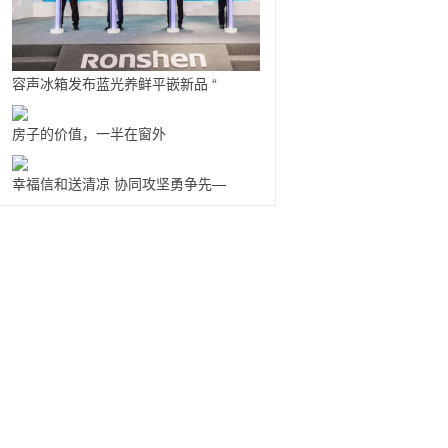
容声冰箱发布蓝光养鲜平嵌新品 “
房子的价值，一半在窗外
幸福信和送清凉 协同攻坚勇争先—