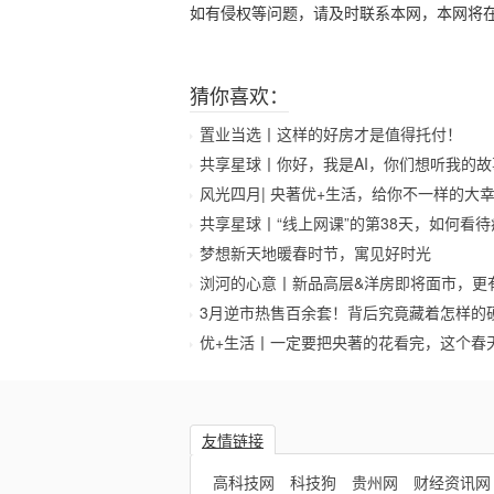
如有侵权等问题，请及时联系本网，本网将
猜你喜欢：
置业当选丨这样的好房才是值得托付！
共享星球丨你好，我是AI，你们想听我的故
风光四月| 央著优+生活，给你不一样的大
共享星球丨“线上网课”的第38天，如何看
梦想新天地暖春时节，寓见好时光
浏河的心意丨新品高层&洋房即将面市，更
3月逆市热售百余套！背后究竟藏着怎样的
优+生活丨一定要把央著的花看完，这个春
友情链接
高科技网
科技狗
贵州网
财经资讯网