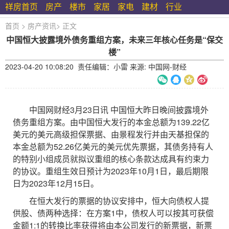
祥房首页
房产
楼市
家居
家电
建材
行业
首页
>
房产资讯
>
正文
中国恒大披露境外债务重组方案，未来三年核心任务是“保交
楼”
2023-04-20 10:08:20 责任编辑：小雷 来源: 中国网-财经
中国网财经3月23日讯 中国恒大昨日晚间披露境外
债务重组方案。由中国恒大发行的本金总额为139.22亿
美元的美元高级担保票据、由景程发行并由天基担保的
本金总额为52.26亿美元的美元优先票据，其债务持有人
的特别小组成员就拟议重组的核心条款达成具有约束力
的协议。重组生效日预计为2023年10月1日，最后期限
日为2023年12月15日。
在恒大发行的票据的协议安排中，恒大向债权人提
供股、债两种选择：在方案1中，债权人可以按其可获偿
金额1:1的转换比率获得将由本公司发行的新票据，新票