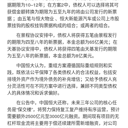
据期限为10–12年；在方案2中，债权人可以选择将其可
获偿金额转换为期限为五至九年的将由公司发行的新票
据 ；由五笔与恒大物业 、恒大新能源汽车或公司上市股
票挂钩的股权挂钩票据构成的组合；或两者的组合。
在景程协议安排中，债权人将获得五笔由景程发行
的期限为四至八年的新票据，本金总额为65亿美元；在
天基协议安排中，债权人将获得四笔由天基发行的期限
为五至八年的新票据，本金总额为8亿美元。
中国恒大认为，重组方案遵循国际重组规则和实
践，既依法公平保障了各类债权人的合法权益，包括安
排境外资产作为境外债务的补充增信；又给予债权人充
分灵活性可在不同方案中进行选择，兼顾不同类型债权
人的具体情况和诉求偏好。
在公告中，中国恒大还称，未来三年公司的核心任
务是“保交楼”，将努力保持复工复产维持有序运营，预计
需要额外2500亿元至3000亿元融资。期间现有项目的无
杠杆现金流将主要用于偿还续建所需新增融资，对公司