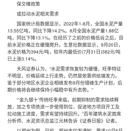
保交楼政策
或拉动水泥相关需求
国家统计局数据显示，2022年1-8月，全国水泥产量
13.55亿吨，同比下降14.2%。8月全国水泥产量1.88亿
吨，同比下降13.1%。在经历了之前的价格低谷之后，目
前水泥价格正在缓慢爬升。生意社数据显示，9月20日，
水泥价格为394元/吨，较年内最低价(7月31日)382元/吨
已上涨3.14%。
天风证券认为，“水泥需求恢复较为缓慢，旺季特征
不明显，价格延续上行走势，仍然是依靠供给端发力。
鉴于部分地区水泥企业相继发布9月份错峰生产计划，后
期价格将会继续保持小幅稳中有升态势。”
“‘金九银十’传统旺季来临，前期抑制的需求陆续释
放，加之专项债进一步使用到位，促进地方项目开工及
拉动施工进度，需求有望持续回升。”百年建筑水泥首席
分析师、水泥资讯总监江元林告诉《证券日报》记者。
以郑州为例，日前，郑州市印发通知，要求10月6日