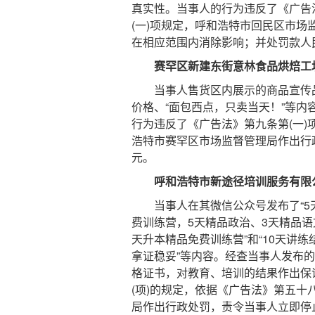
真实性。当事人的行为违反了《广告
(一)项规定，呼和浩特市回民区市
在相应范围内消除影响；并处罚款人民币
赛罕区新建东街意林食品烘焙工坊
当事人售货区内展示的商品宣传品
价格、“面包西点，只卖当天！”等
行为违反了《广告法》第九条第(一)
浩特市赛罕区市场监督管理局作出行政
元。
呼和浩特市新途径培训服务有限公
当事人在其微信公众号发布了“5天政
费训练营，5天精品政治、3天精品语文
天升本精品免费训练营”和“10天讲
拿证稳妥”等内容。经查当事人发布
格证书，对教育、培训的结果作出保
(项)的规定，依据《广告法》第五十
局作出行政处罚，责令当事人立即停