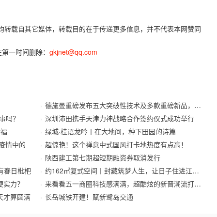
容，均转载自其它媒体，转载目的在于传递更多信息，并不代表本网赞同
在第一时间删除：
gkjnet@qq.com
德施曼重磅发布五大突破性技术及多款重磅新品，开启
事吗？
深圳沛田携手天津力神战略合作签约仪式成功举行
幸福
绿城·桂语龙吟丨在大地间，种下田园的诗篇
待疫情中的
超惊艳！这个禅意中式国风打卡地热度有点高！
陕西建工第七期超短期融资券取消发行
有春日枇杷
约162㎡复式空间丨封藏筑梦人生，让日子住进江南里
硬实力？
来看看五一商圈科技感满满，超酷炫的新晋潮流打卡地
天才算圆满
长岳城铁开建！赋新鹭岛交通