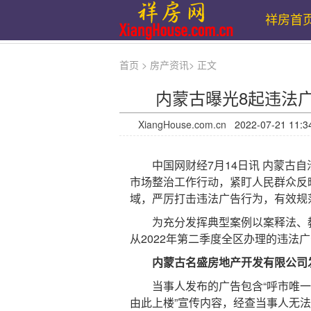
祥房首
首页
>
房产资讯
>
正文
内蒙古曝光8起违法
XiangHouse.com.cn
2022-07-21 
中国网财经7月14日讯 内蒙古自治
市场整治工作行动，紧盯人民群众反
域，严厉打击违法广告行为，有效规
为充分发挥典型案例以案释法、教
从2022年第二季度全区办理的违法
内蒙古名盛房地产开发有限公司
当事人发布的广告包含“呼市唯一建筑
由此上楼”宣传内容，经查当事人无法