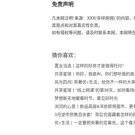
免责声明
凡本网注明“来源：XXX(非祥房网)”的内
其观点和对其真实性负责。
如有侵权等问题，请及时联系本网，本网将
猜你喜欢：
置业当选丨这样的好房才是值得托付！
共享星球丨你好，我是AI，你们想听我的故
风光四月| 央著优+生活，给你不一样的大
共享星球丨“线上网课”的第38天，如何看
梦想新天地暖春时节，寓见好时光
浏河的心意丨新品高层&洋房即将面市，更
3月逆市热售百余套！背后究竟藏着怎样的
优+生活丨一定要把央著的花看完，这个春