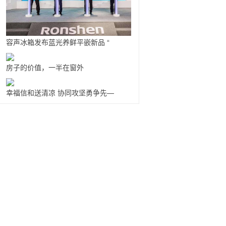
容声冰箱发布蓝光养鲜平嵌新品 “
房子的价值，一半在窗外
幸福信和送清凉 协同攻坚勇争先—