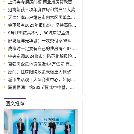
上海再降购房门槛 商业用房贷款首付比
冠寓斩获三项年度住房租赁产品大奖
天津：本市户籍在市内六区买单套120平以
金茂服务2023年报出炉：坚持高质量发展，锻
9月LPR按兵不动：86城房贷主流利率低至首
廊坊远洋光华城：一次交付率98% 已累计交
成家时一定要有自己的住房吗？67.1%受访
中央定调2024楼市：防范化解风险是重心
百强房企拿地货值近4.4万亿元 有头部房
厦门：住房限购政策未做重大调整
城市生活观丨大型商业中心，如何成就星城
麓润栖湖：约283㎡复式空中墅，致敬人生高
图文推荐