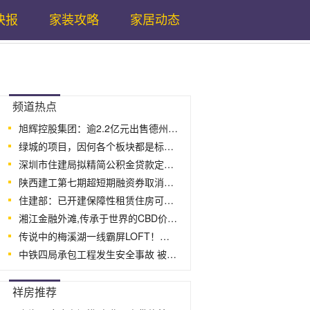
快报
家装攻略
家居动态
...
频道热点
旭辉控股集团：逾2.2亿元出售德州一住宅
绿城的项目，因何各个板块都是标杆，穿越周
深圳市住建局拟精简公积金贷款定义 调
陕西建工第七期超短期融资券取消发行
住建部：已开建保障性租赁住房可解决七百
湘江金融外滩,传承于世界的CBD价值高地
传说中的梅溪湖一线霸屏LOFT！真的够壕气
中铁四局承包工程发生安全事故 被禁止
...
祥房推荐