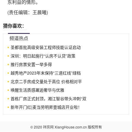
东利益的情形。
(责任编辑：王晨曦)
猜你喜欢：
频道热点
圣都首批高级安装工程师技能认证启动
深圳：明日起施行“认房不认贷”政策
推行房票安置一举多得
越秀地产2023年末保持“三道红线”绿档
北京二手房成交量处于高位 价格相对平
唤醒生活质感邂逅奢华与优雅
首栋厂房正式封顶，湘江智谷带头冲刺“双
新年开门红|麦当劳明昇壹城店开业啦！
© 2020
祥房网
XiangHouse.com.cn 版权所有