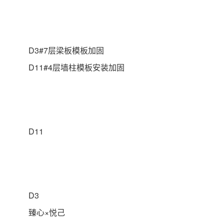
D3#7层梁板模板加固
D11#4层墙柱模板安装加固
D11
D3
臻心×悦己