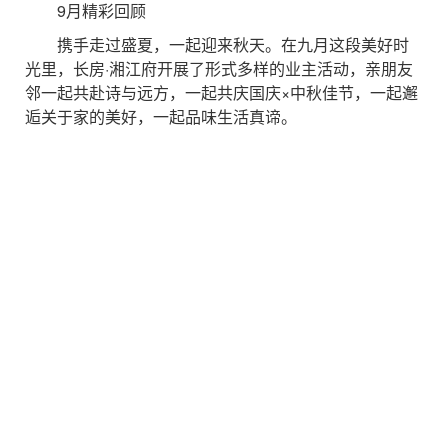
9月精彩回顾
携手走过盛夏，一起迎来秋天。在九月这段美好时
光里，长房·湘江府开展了形式多样的业主活动，亲朋友
邻一起共赴诗与远方，一起共庆国庆×中秋佳节，一起邂
逅关于家的美好，一起品味生活真谛。