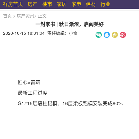
祥房首页
房产
楼市
家居
家电
建材
行业
首页
>
房产资讯
>
正文
一封家书 | 秋日渐浓，启阅美好
2020-10-15 18:31:04 责任编辑：小雷
匠心×善筑
最新工程进度
G1#15层墙柱铝模、16层梁板铝模安装完成80%