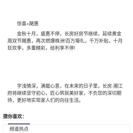
惊喜×飓惠
金秋十月，盛惠不停，长房好房节继续，延续黄金
周双节飓惠，再次燃爆株洲!百万壕礼，千万补贴，十月
狂欢季，多重精彩，给利享不停!
字浅情深，满载心意，在未来的日子里，长房·湘江
府将继续坚守初心，匠心筑就美好家，不负您的深切期
待，更好地实现家人们的向往生活。
猜你喜欢：
频道热点