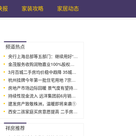
快报
家装攻略
家居动态
...
频道热点
央行上海总部等五部门：继续用好“第二支
金茂服务收购润物嘉业100%股权，高质量发
3月百城二手房均价稳中趋降 35城房贷利
杭州挂牌今年第一批住宅用地 7宗地块起
房地产市场边际回暖 景气度有望持续回
持续性现金流入 远洋集团前6月销售额43
建发房产致敬株洲，温暖即将来袭①
西安二孩家庭买房意愿提高 二手房参考
...
祥房推荐