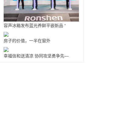
容声冰箱发布蓝光养鲜平嵌新品 “
房子的价值，一半在窗外
幸福信和送清凉 协同攻坚勇争先—