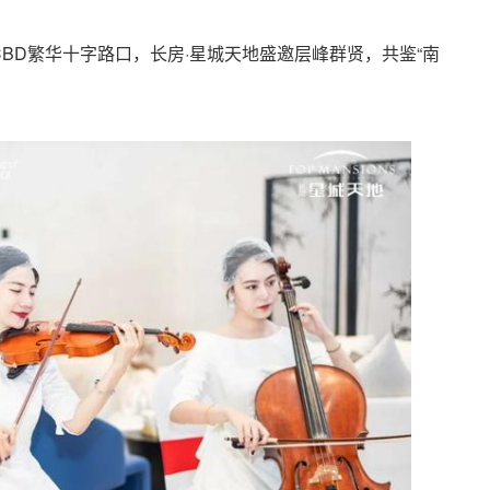
BD繁华十字路口，长房·星城天地盛邀层峰群贤，共鉴“南