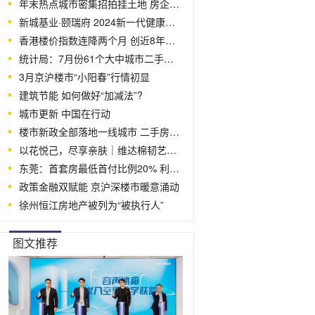
年末热点城市密集招拍挂土地 房企拿地
新城基业·颐瑞府 2024新一代健康生活
香港楼价指数连降两个月 创近8年新低
统计局：7月份61个大中城市二手房价同比
3月京沪楼市“小阳春”行情初显
建筑节能 如何做好“加减法”?
城市更新 中国在行动
楼市新政全部落地一线城市 二手房成交
以花悦己，尽享亲肤｜维达棉韧艺术款纸巾定
东莞：首套房最低首付比例20% 利率下限4.
政策金融双赋能 京沪深楼市暖意涌动
徐州恒江房地产被列为“被执行人”
图文推荐